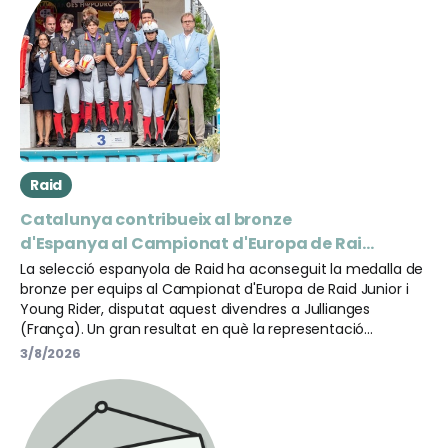
Raid
Catalunya contribueix al bronze
d'Espanya al Campionat d'Europa de Raid
Junior i Young Rider
La selecció espanyola de Raid ha aconseguit la medalla de
bronze per equips al Campionat d'Europa de Raid Junior i
Young Rider, disputat aquest divendres a Jullianges
(França). Un gran resultat en què la representació
catalana ha tingut un paper protagonista, amb la
3/8/2026
participació de diversos genets i amazones de casa nostra.