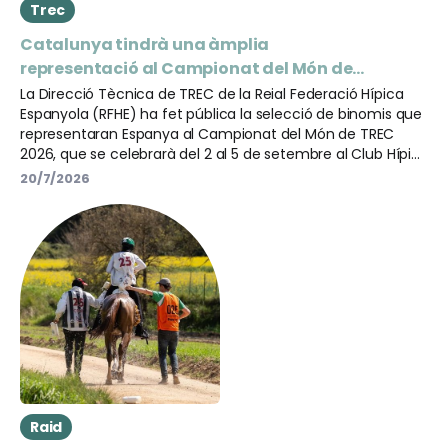
Trec
Catalunya tindrà una àmplia
representació al Campionat del Món de
TREC 2026
La Direcció Tècnica de TREC de la Reial Federació Hípica
Espanyola (RFHE) ha fet pública la selecció de binomis que
representaran Espanya al Campionat del Món de TREC
2026, que se celebrarà del 2 al 5 de setembre al Club Hípic
Les Tanques, a Barcelona.
20/7/2026
Raid