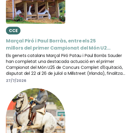
CCE
Marçal Piró i Paul Borràs, entre els 25
millors del primer Campionat del Món U25
de Concurs Complet
Els genets catalans Marçal Piró Patau i Paul Borràs Sauder
han completat una destacada actuació en el primer
Campionat del Món U25 de Concurs Complet d'Equitació,
disputat del 22 al 26 de juliol a Millstreet (Irlanda), finalitzant
tots dos entre els 25 millors classificats d'aquesta primera
27/7/2026
edició del campionat.