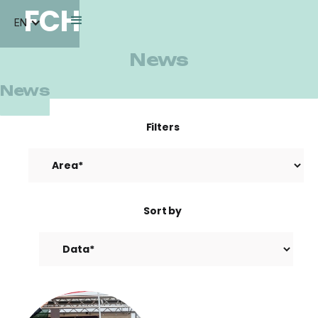
FCH
EN
News
News
Filters
Sort by