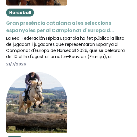
Horseball
Gran presència catalana a les seleccions
espanyoles per al Campionat d'Europa de
Horseball 2026
La Real Federación Hípica Española ha fet pública la llista
de jugadors i jugadores que representaran Espanya al
Campionat d'Europa de Horseball 2026, que se celebrarà
del 10 al 15 d'agost a Lamotte-Beuvron (França), al
prestigiós Parc Équestre Fédéral.
21/7/2026