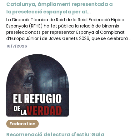
Catalunya, àmpliament representada a
la preselecció espanyola per al
Campionat d’Europa Júnior i de Joves
La Direcció Tècnica de Raid de la Reial Federació Hípica
Espanyola (RFHE) ha fet pública la relació de binomis
Genets de Raid
preseleccionats per representar Espanya al Campionat
d’Europa Júnior i de Joves Genets 2026, que se celebrarà el
proper 31 de juliol a Jullianges (França).
16/7/2026
Federation
Recomenació de lectura d'estiu: Gala