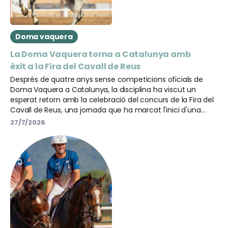
Doma vaquera
La Doma Vaquera torna a Catalunya amb
èxit a la Fira del Cavall de Reus
Després de quatre anys sense competicions oficials de
Doma Vaquera a Catalunya, la disciplina ha viscut un
esperat retorn amb la celebració del concurs de la Fira del
Cavall de Reus, una jornada que ha marcat l'inici d'una
nova etapa per a aquesta modalitat eqüestre al nostre
27/7/2026
territori.