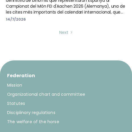
definitiva de binomis que representaran Espanya al
Campionat del Món FEI d'Aachen 2026 (Alemanya), una de
les cites més importants del calendari internacional, que
es disputarà entre els dies 11 i 23 d'agost.
14/7/2026
Next
Federation
Mission
Organizational chart and committee
Statutes
Disciplinary regulations
The welfare of the horse