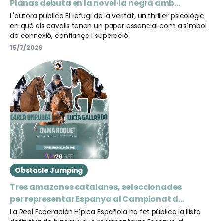
Planas debuta en la novel·la negra amb
una història on els cavalls són el pont cap
L'autora publica El refugi de la veritat, un thriller psicològic
en què els cavalls tenen un paper essencial com a símbol
a la veritat
de connexió, confiança i superació.
15/7/2026
Obstacle Jumping
Tres amazones catalanes, seleccionades
per representar Espanya al Campionat del
Món d'Aachen 2026
La Real Federación Hípica Española ha fet pública la llista