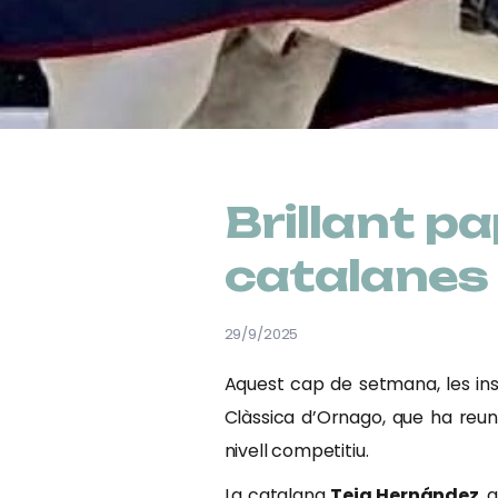
Brillant p
catalanes a
29/9/2025
Aquest cap de setmana, les ins
Clàssica d’Ornago, que ha reuni
nivell competitiu.
La catalana
Teia Hernández
, 