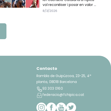
Dona
vol reconèixer i posar en valor el
paper fonamental de les dones
8/3/2026
dins del món de l’hípica a
Catalunya.
Contacto
Rambla de Guipúzcoa, 23-25, 4ª
planta, 08018 Barcelona
93 303 0160
federacio@fchipica.cat