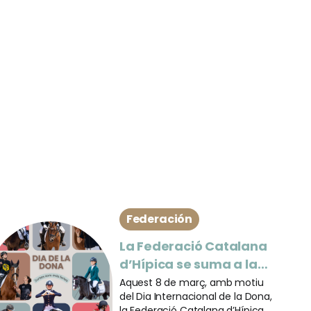
Federación
La Federació Catalana
d’Hípica se suma a la
celebració del Dia
Aquest 8 de març, amb motiu
del Dia Internacional de la Dona,
Internacional de la
la Federació Catalana d’Hípica