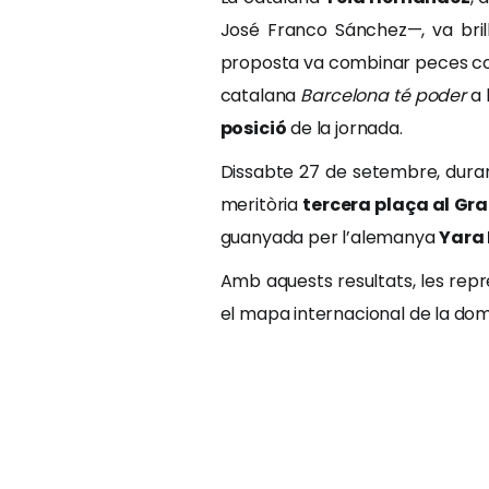
José Franco Sánchez—, va bri
proposta va combinar peces 
catalana
Barcelona té poder
a 
posició
de la jornada.
Dissabte 27 de setembre, duran
meritòria
tercera plaça al Gra
guanyada per l’alemanya
Yara 
Amb aquests resultats, les repr
el mapa internacional de la dom