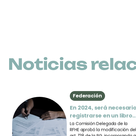
Noticias rela
Federación
En 2024, será necesari
registrarse en un libro
genético para competi
La Comisión Delegada de la
RFHE aprobó la modificación de
a nivel nacional
art. 128 de la RG, incorporando 