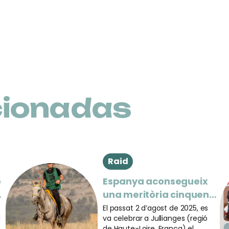
cionadas
Raid
o
Espanya aconsegueix
una meritòria cinquena
r
posició per equips al
El passat 2 d’agost de 2025, es
l
va celebrar a Jullianges (regió
Mundial de Cavalls
a
de Haute-Loire, França) el