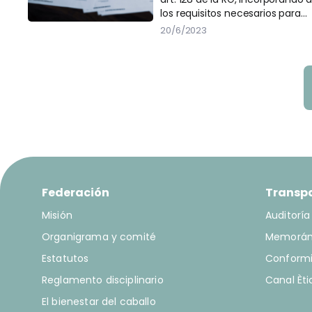
los requisitos necesarios para
obtener la licencia la
20/6/2023
especificación del Libro
Genealógico en el que están
registrados.
Federación
Transp
Misión
Auditoría
Organigrama y comité
Memorá
Estatutos
Conform
Reglamento disciplinario
Canal Èti
El bienestar del caballo