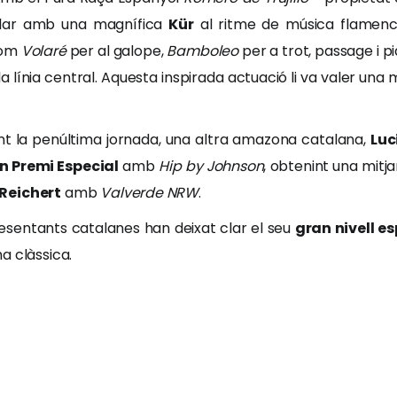
llar amb una magnífica
Kür
al ritme de música flamenca
com
Volaré
per al galope,
Bamboleo
per a trot, passage i p
la línia central. Aquesta inspirada actuació li va valer una 
t la penúltima jornada, una altra amazona catalana,
Luc
n Premi Especial
amb
Hip by Johnson
, obtenint una mitj
Reichert
amb
Valverde NRW
.
esentants catalanes han deixat clar el seu
gran nivell es
a clàssica.