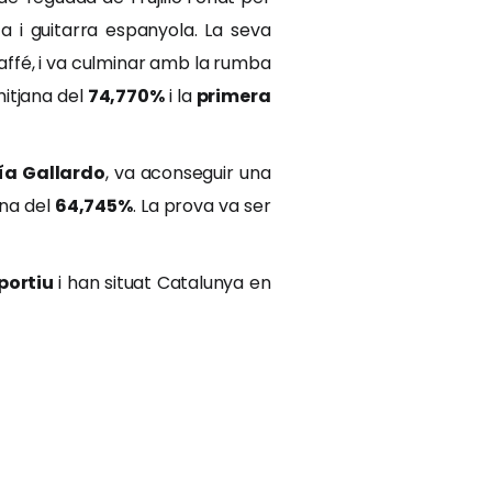
 i guitarra espanyola. La seva
iaffé, i va culminar amb la rumba
mitjana del
74,770%
i la
primera
ía Gallardo
, va aconseguir una
ana del
64,745%
. La prova va ser
portiu
i han situat Catalunya en