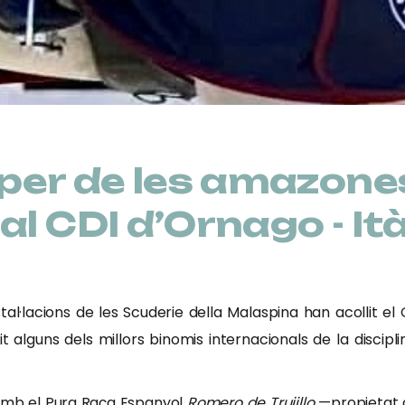
aper de les amazone
l CDI d’Ornago - Ità
tal·lacions de les Scuderie della Malaspina han acollit e
t alguns dels millors binomis internacionals de la discipli
amb el Pura Raça Espanyol
Romero de Trujillo
—propietat de