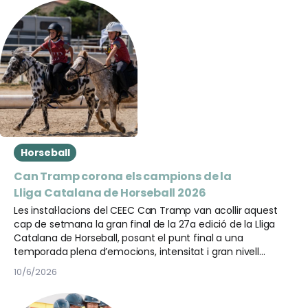
Horseball
Can Tramp corona els campions de la
Lliga Catalana de Horseball 2026
Les instal·lacions del CEEC Can Tramp van acollir aquest
cap de setmana la gran final de la 27a edició de la Lliga
Catalana de Horseball, posant el punt final a una
temporada plena d’emocions, intensitat i gran nivell
esportiu. Al llarg de la jornada es van disputar un total de
10/6/2026
vint-i-dos partits que van decidir els títols de les diferents
categories, reunint els millors equips del panorama català.