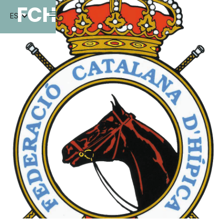
FCH
ES