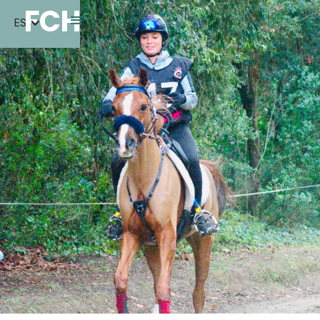
FCH
ES