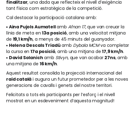
finalitzar
, una dada que reflecteix el nivell d’exigència
tant física com estratègica de la competició.
Cal destacar la participació catalana amb:
▪️
Aina Pujols Aumatell
amb
Afnan 17
, que van creuar la
línia de meta en
13a posició
, amb una velocitat mitjana
de
19,1 km/h
, a menys de 45 minuts del guanyador.
▪️
Helena Descals Triadú
amb
Dybala MCM
va completar
la cursa en
17a posició
, amb una mitjana de
17,9 km/h
.
▪️
David Solanich
amb
Stivyn
, que van acabar
27ns
, amb
una mitjana de
16 km/h
.
Aquest resultat consolida la projecció internacional del
raid català
i augura un futur prometedor per a les noves
generacions de cavalls i genets del nostre territori.
Felicitats a tots els participants per l’esforç i el nivell
mostrat en un esdeveniment d’aquesta magnitud!