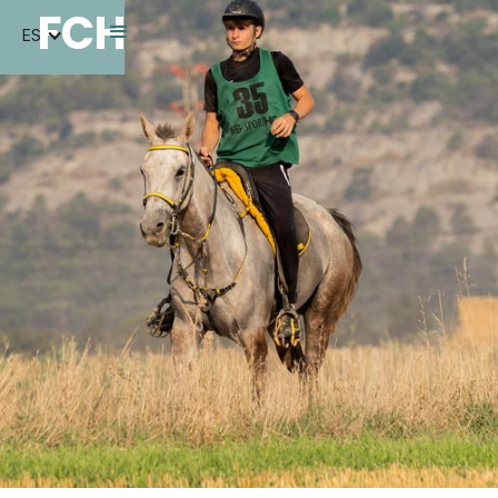
FCH
ES