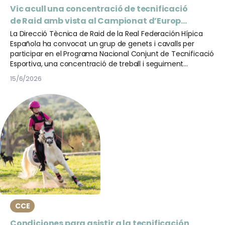
Vic acull una concentració de tecnificació
de Raid amb vista al Campionat d’Europa
Júnior i Young Riders
La Direcció Tècnica de Raid de la Real Federación Hípica
Española ha convocat un grup de genets i cavalls per
participar en el Programa Nacional Conjunt de Tecnificació
Esportiva, una concentració de treball i seguiment
orientada a la preparació dels binomis candidats al
15/6/2026
Campionat d’Europa de Raid de les categories Júnior i
Young Riders.
CCE
Condiciones para asistir a la tecnificación