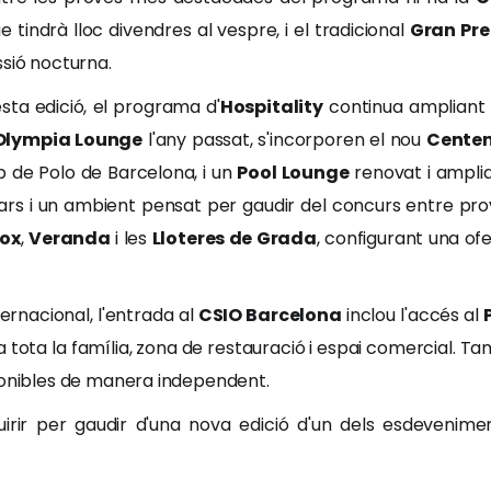
ue tindrà lloc divendres al vespre, i el tradicional
Gran Pre
ssió nocturna.
sta edició, el programa d'
Hospitality
continua ampliant 
Olympia Lounge
l'any passat, s'incorporen el nou
Centen
ub de Polo de Barcelona, i un
Pool Lounge
renovat i ampli
e, bars i un ambient pensat per gaudir del concurs entre pr
ox
,
Veranda
i les
Lloteres de Grada
, configurant una of
ternacional, l'entrada al
CSIO Barcelona
inclou l'accés al
a tota la família, zona de restauració i espai comercial. T
ponibles de manera independent.
irir per gaudir d'una nova edició d'un dels esdevenimen