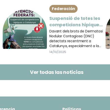
Federación
Suspensió de totes les
competicions hípiques
a Catalunya per motius
Davant dels brots de Dermatosi
Nodular Contagiosa (DNC)
sanitaris
detectats recentment a
Catalunya, especialment a la
zona de Girona, i seguint les
14/10/2025
instruccions rebudes de la
Subdirecció General de
Ramaderia del Departament
d’Agricultura, Ramaderia, Pesca i
Ver todas las noticias
Alimentació, queden suspeses
totes les competicions hípiques
i concentracions d’animals vius
a Catalunya fins a nou avís.
arencia
Políticas