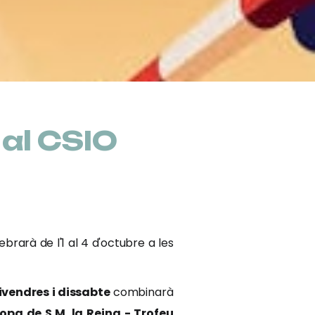
 al CSIO
brarà de l'1 al 4 d'octubre a les
ivendres i dissabte
combinarà
opa de S.M. la Reina - Trofeu