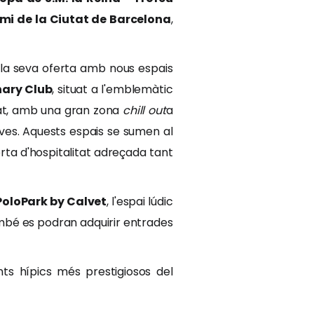
mi de la Ciutat de Barcelona
,
la seva oferta amb nous espais
ary Club
, situat a l'emblemàtic
at, amb una gran zona
chill out
a
oves. Aquests espais se sumen al
erta d'hospitalitat adreçada tant
PoloPark by Calvet
, l'espai lúdic
ambé es podran adquirir entrades
ts hípics més prestigiosos del