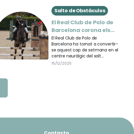
Salto de Obstáculos
El Real Club de Polo de
Barcelona corona els
nous campions del
El Real Club de Polo de
Barcelona ha tornat a convertir-
Campionat de
se aquest cap de setmana en el
Catalunya de Salt 2025
centre neuràlgic del salt
d’obstacles català amb la
15/12/2025
celebració del Campionat de
Catalunya de Salt 2025. La cita,
disputada a la històrica pista
olímpica del club, ha destacat
tant per l’alt nivell esportiu com
per una participació molt
elevada, amb prop de tres-
cents binomis en competició al
llarg de les diferents jornades.
Contacto