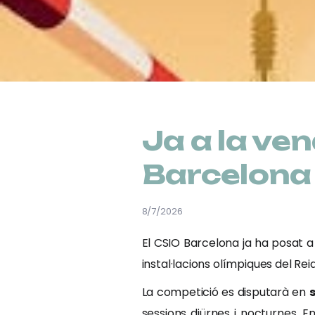
Ja a la ve
Barcelona
8/7/2026
El CSIO Barcelona ja ha posat a 
instal·lacions olímpiques del Rei
La competició es disputarà en
sessions diürnes i nocturnes. 