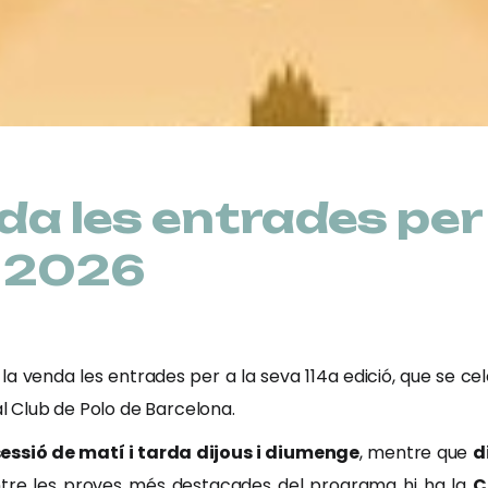
nda les entrades per
 2026
la venda les entrades per a la seva 114a edició, que se cele
al Club de Polo de Barcelona.
sessió de matí i tarda dijous i diumenge
, mentre que
d
Entre les proves més destacades del programa hi ha la
C