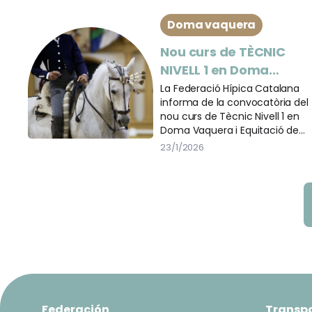
Doma vaquera
Nou curs de TÈCNIC
NIVELL 1 en Doma
Vaquera i Equitació de
La Federació Hípica Catalana
informa de la convocatòria del
Treball – Barcelona
nou curs de Tècnic Nivell 1 en
Doma Vaquera i Equitació de
Treball, que es durà a terme a
23/1/2026
Barcelona durant la primavera
de 2026.
Federación
Transp