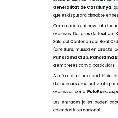
Generalitat de Catalunya
, q
que es disputarà dissabte en se
Com a principal novetat d'aque
exclusius. Després de l'èxit de l'
Saló del Centenari del Reial Cl
l'aire lliure, música en direct
Panorama Club
,
Panorama B
a empreses com a particulars.
A més del millor esport hípic in
del concurs amb activitats per 
exclusives per al
PoloPark
, dis
Les entrades ja es poden adqu
calendari internacional.