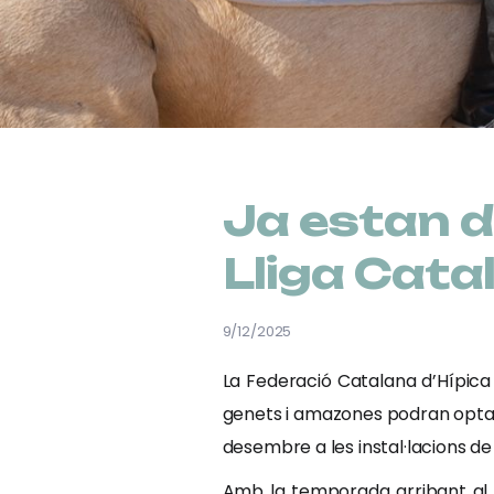
Ja estan d
Lliga Catal
9/12/2025
La Federació Catalana d’Hípica j
genets i amazones podran optar a
desembre a les instal·lacions de
Amb la temporada arribant al s