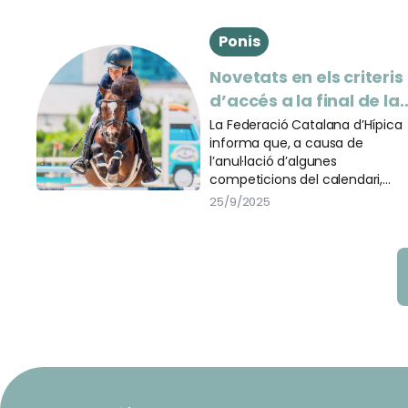
Ponis
Novetats en els criteris
d’accés a la final de la
Copa de Ponis
La Federació Catalana d’Hípica
informa que, a causa de
l’anul·lació d’algunes
competicions del calendari,
s’han ajustat els requisits per
25/9/2025
poder participar a la final de la
Copa de Ponis.