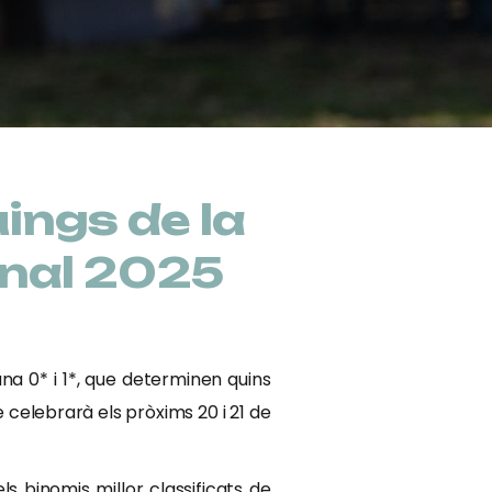
ings de la
Final 2025
ana 0* i 1*, que determinen quins
 celebrarà els pròxims 20 i 21 de
 binomis millor classificats de