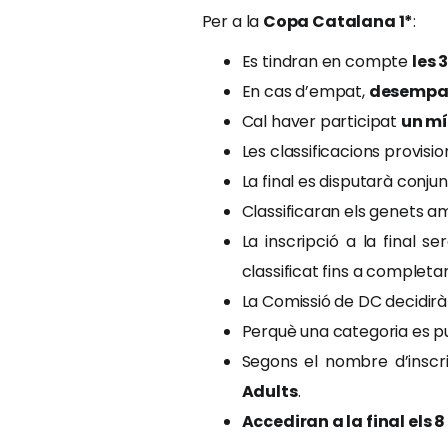
Per a la
Copa Catalana 1*
:
Es tindran en compte
les 
En cas d’empat,
desempat
Cal haver participat
un mí
Les classificacions provisio
La final es disputarà conju
Classificaran els genets 
La inscripció a la final s
classificat fins a completar
La Comissió de DC decidirà
Perquè una categoria es pug
Segons el nombre d’inscri
Adults
.
Accediran a la final els 8