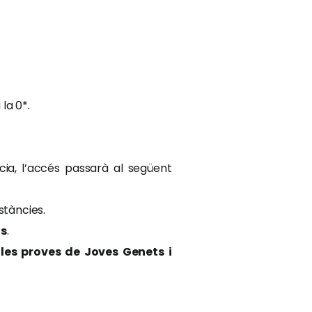
la 0*.
cia, l’accés passarà al següent
stàncies.
ts
.
 les proves de Joves Genets i