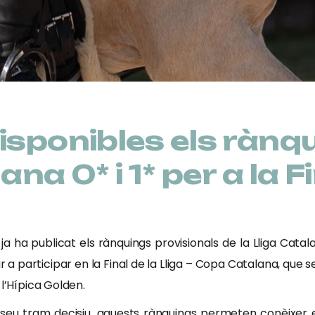
isponibles els rànqu
ana 0* i 1* per a la 
a ha publicat els rànquings provisionals de la Lliga Catal
 participar en la Final de la Lliga – Copa Catalana, que se
 l’Hípica Golden.
eu tram decisiu, aquests rànquings permeten conèixer els