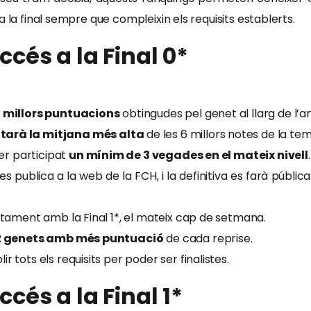
 la final sempre que compleixin els requisits establerts.
cés a la Final 0*
6 millors puntuacions
obtingudes pel genet al llarg de l’an
arà la mitjana més alta
de les 6 millors notes de la te
ver participat
un mínim de 3 vegades en el mateix nivell
.
 es publica a la web de la FCH, i la definitiva es farà públi
untament amb la Final 1*, el mateix cap de setmana.
 12 genets amb més puntuació
de cada reprise.
 tots els requisits per poder ser finalistes.
cés a la Final 1*