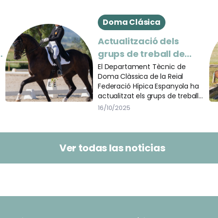
Doma Clásica
Actualització dels
grups de treball de
menors en doma
El Departament Tècnic de
Doma Clàssica de la Reial
clàssica
Federació Hípica Espanyola ha
actualitzat els grups de treball
nacionals i internacionals en les
16/10/2025
categories de menors,
seleccionant els següents
binomis per als clinics de
formació:
Ver todas las noticias