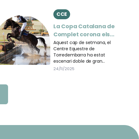
CCE
La Copa Catalana de
Complet corona els
seus nous campions i
Aquest cap de setmana, el
Centre Equestre de
Torredembarra viu un
Torredembarra ha estat
Campionat d’Espanya
escenari doble de gran
Infantil històric
competició, amb la celebració
24/11/2025
de la Copa Catalana de
Concurs Complet i el
Campionat d’Espanya Infantil de
CCE, dues cites que han posat
de manifest el creixement i
l’excel·lent nivell tècnic de la
disciplina.