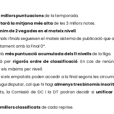
3 millors puntuacions
de la temporada.
arà la mitjana més alta
de les 3 millors notes.
nim de 2 vegades en el mateix nivell
.
nals i finals segueixen el mateix sistema de publicació que a 
ntament amb la Final 0*.
amb
més puntuació acumulada dels 11 nivells
de la lliga.
erà per
rigorós ordre de classificació
. En cas de renún
 els màxims per nivell.
 si els empatats poden accedir a la final segons les circum
ui disputar, cal que hi hagi
almenys tres binomis inscri
ts, la Comissió de DC i la DT podran decidir si
unificar
 millors classificats
de cada reprise.