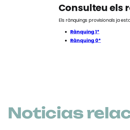
Consulteu els 
Els rànquings provisionals ja est
Rànquing 1*
Rànquing 0*
Noticias rela