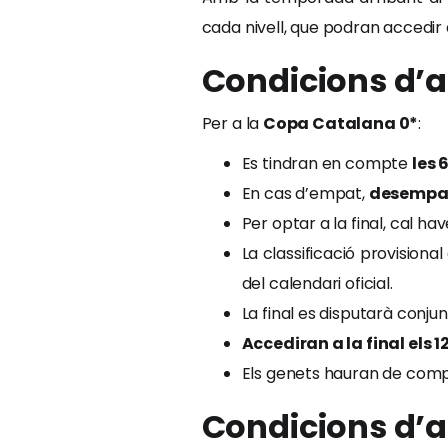
cada nivell, que podran accedir a
Condicions d’ac
Per a la
Copa Catalana 0*
:
Es tindran en compte
les 
En cas d’empat,
desempat
Per optar a la final, cal ha
La classificació provisional
del calendari oficial.
La final es disputarà conj
Accediran a la final els
Els genets hauran de complir
Condicions d’ac