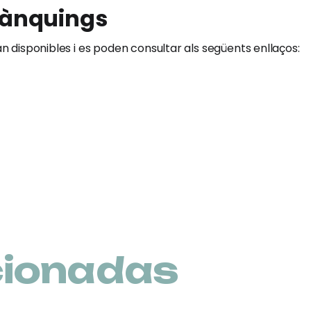
rànquings
an disponibles i es poden consultar als següents enllaços:
cionadas