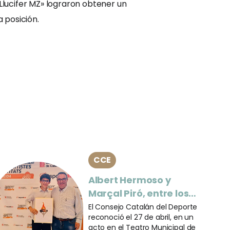
 «Llucifer MZ» lograron obtener un
a posición.
CCE
Albert Hermoso y
Marçal Piró, entre los
atletas premiados por
El Consejo Catalán del Deporte
reconoció el 27 de abril, en un
la Generalitat
acto en el Teatro Municipal de