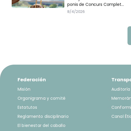
ponis de Concurs Complet
d’Equitació (CCE), que tindrà
8/4/2026
lloc els dies 9 i 10 de maig a les
instal·lacions del CAVA.
Federación
Transp
Misión
Auditoría
Organigrama y comité
Memorá
Estatutos
Conform
Reglamento disciplinario
Canal Èti
El bienestar del caballo