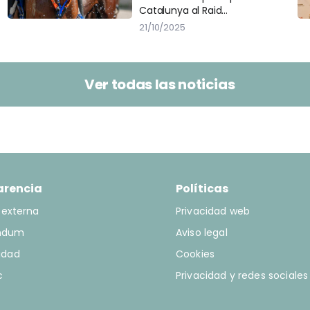
Catalunya al Raid
Interautonomies 2025. Els
21/10/2025
esportistes escollits són els
següents:
Ver todas las noticias
arencia
Políticas
 externa
Privacidad web
ndum
Aviso legal
idad
Cookies
c
Privacidad y redes sociales