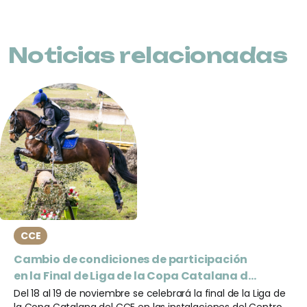
Noticias relacionadas
CCE
Cambio de condiciones de participación
en la Final de Liga de la Copa Catalana de
CCE
Del 18 al 19 de noviembre se celebrará la final de la Liga de