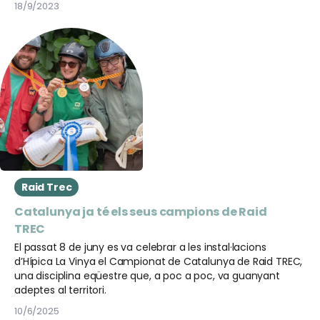
18/9/2023
Raid Trec
Catalunya ja té els seus campions de Raid
TREC
El passat 8 de juny es va celebrar a les instal·lacions
d’Hípica La Vinya el Campionat de Catalunya de Raid TREC,
una disciplina eqüestre que, a poc a poc, va guanyant
adeptes al territori.
10/6/2025