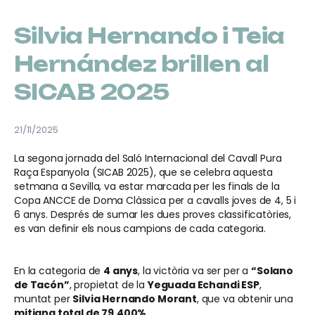
Silvia Hernando i Teia
Hernández brillen al
SICAB 2025
21/11/2025
La segona jornada del Saló Internacional del Cavall Pura
Raça Espanyola (SICAB 2025), que se celebra aquesta
setmana a Sevilla, va estar marcada per les finals de la
Copa ANCCE de Doma Clàssica per a cavalls joves de 4, 5 i
6 anys. Després de sumar les dues proves classificatòries,
es van definir els nous campions de cada categoria.
En la categoria de
4 anys
, la victòria va ser per a
“Solano
de Tacón”
, propietat de la
Yeguada Echandi ESP
,
muntat per
Silvia Hernando Morant
, que va obtenir una
mitjana total de 79,400%
.