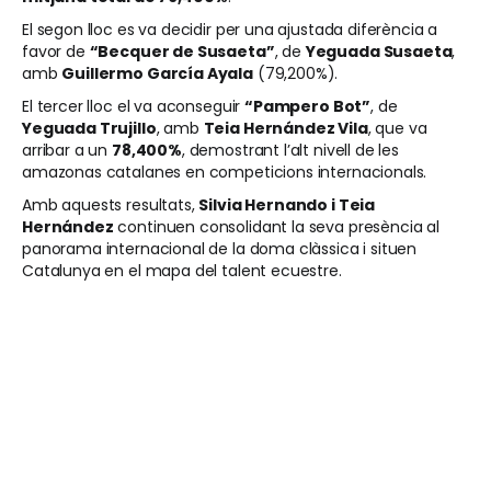
El segon lloc es va decidir per una ajustada diferència a
favor de
“Becquer de Susaeta”
, de
Yeguada Susaeta
,
amb
Guillermo García Ayala
(79,200%).
El tercer lloc el va aconseguir
“Pampero Bot”
, de
Yeguada Trujillo
, amb
Teia Hernández Vila
, que va
arribar a un
78,400%
, demostrant l’alt nivell de les
amazonas catalanes en competicions internacionals.
Amb aquests resultats,
Silvia Hernando i Teia
Hernández
continuen consolidant la seva presència al
panorama internacional de la doma clàssica i situen
Catalunya en el mapa del talent ecuestre.