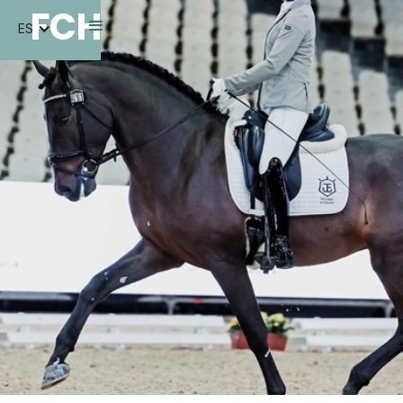
FCH
ES