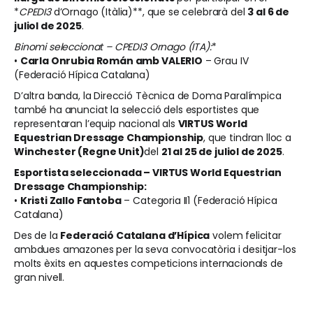
*
CPEDI3
d’Ornago (Itàlia)**, que se celebrarà del
3 al 6 de
juliol de 2025
.
Binomi seleccionat – CPEDI3 Ornago (ITA):
*
•
Carla Onrubia Román amb VALERIO
– Grau IV
(Federació Hípica Catalana)
D’altra banda, la Direcció Tècnica de Doma Paralímpica
també ha anunciat la selecció dels esportistes que
representaran l’equip nacional als
VIRTUS World
Equestrian Dressage Championship
, que tindran lloc a
Winchester (Regne Unit)
del
21 al 25 de juliol de 2025
.
Esportista seleccionada – VIRTUS World Equestrian
Dressage Championship:
•
Kristi Zallo Fantoba
– Categoria II1 (Federació Hípica
Catalana)
Des de la
Federació Catalana d’Hípica
volem felicitar
ambdues amazones per la seva convocatòria i desitjar-los
molts èxits en aquestes competicions internacionals de
gran nivell.