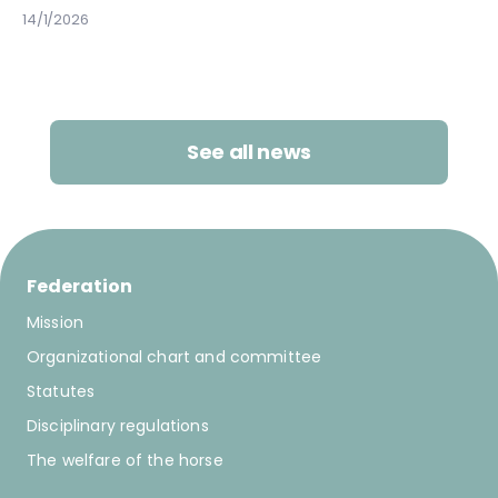
celebració de les Finals de les Lligues 0 i 1, disputades
14/1/2026
aquest cap de setmana.
See all news
Federation
Mission
Organizational chart and committee
Statutes
Disciplinary regulations
The welfare of the horse