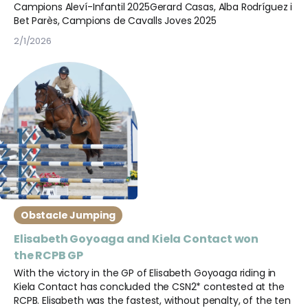
Campions Aleví-Infantil 2025Gerard Casas, Alba Rodríguez i
Bet Parès, Campions de Cavalls Joves 2025
2/1/2026
Obstacle Jumping
Elisabeth Goyoaga and Kiela Contact won
the RCPB GP
With the victory in the GP of Elisabeth Goyoaga riding in
Kiela Contact has concluded the CSN2* contested at the
RCPB. Elisabeth was the fastest, without penalty, of the ten