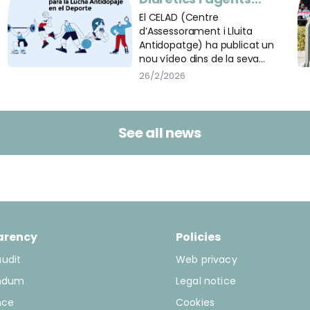
s
enmascarants
El CELAD (Centre
d’Assessorament i Lluita
Antidopatge) ha publicat un
nou vídeo dins de la seva
campanya de conscienciació
26/2/2026
sobre els riscos per a la salut de
les substàncies i mètodes
prohibits en l’esport.
i
See all news
s
arency
Policies
audit
Web privacy
ndum
Legal notice
nce
Cookies