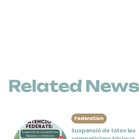
Related New
Federation
Suspensió de totes les
competicions hípiques