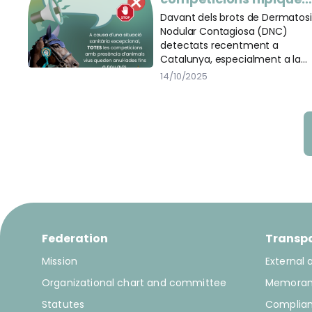
a Catalunya per motiu
Davant dels brots de Dermatosi
Nodular Contagiosa (DNC)
sanitaris
detectats recentment a
Catalunya, especialment a la
zona de Girona, i seguint les
14/10/2025
instruccions rebudes de la
Subdirecció General de
Ramaderia del Departament
d’Agricultura, Ramaderia, Pesca 
Alimentació, queden suspeses
totes les competicions hípique
i concentracions d’animals vius
a Catalunya fins a nou avís.
Federation
Transp
Mission
External 
Organizational chart and committee
Memora
Statutes
Complia