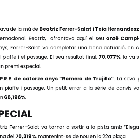
bava de la mà de
Beatriz Ferrer-Salat i Teia Hernandesz
ternacional. Beatriz, afrontava aquí el seu
onzè Campi
anys, Ferrer-Salat va completar una bona actuació, en 
piaffe i el passage. El seu resultat final,
70,077%
, la va 
an premi especial.
P.R.E. de catorze anys “Romero de Trujillo”
. La seva
 en piaffe i passage. Un petit error a la sèrie de canvis 
un
66,196%
.
PECIAL
atriz Ferrer-Salat va tornar a sortir a la pista amb “Ele
ana del
70,319%
, mantenint-se de nou en la 22a plaça.