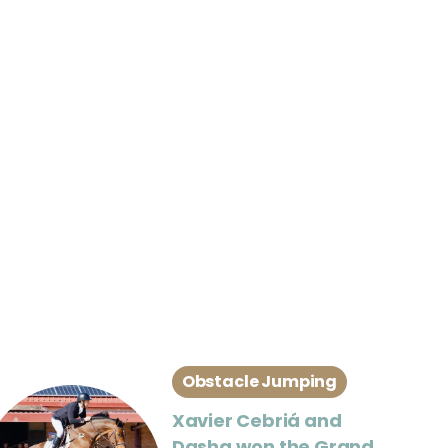
Obstacle Jumping
Xavier Cebriá and
Dasha won the Grand