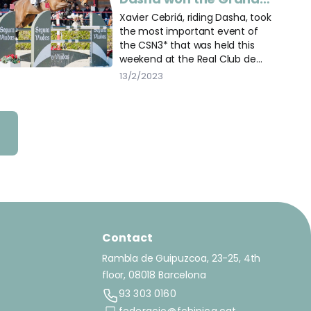
Prix of the CSN3* of the
Xavier Cebriá, riding Dasha, took
the most important event of
RCPB
the CSN3* that was held this
weekend at the Real Club de
Polo in Barcelona.
13/2/2023
Contact
Rambla de Guipuzcoa, 23-25, 4th
floor, 08018 Barcelona
93 303 0160