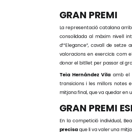
GRAN PREMI
La representació catalana arri
consolidada al màxim nivell in
d’“Elegance”, cavall de setze 
valoracions en exercicis com el 
donar el bitllet per passar al gr
Teia Hernández Vila
amb el
transicions i les millors notes
mitjana final, que va quedar en 
GRAN PREMI ES
En la competició individual, Be
precisa
que li va valer una mitj