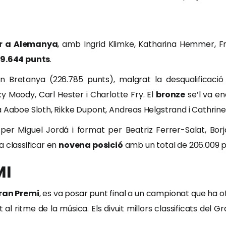
er a Alemanya
, amb Ingrid Klimke, Katharina Hemmer, Fr
9.644 punts
.
 Bretanya (226.785 punts), malgrat la desqualificació
 Moody, Carl Hester i Charlotte Fry. El
bronze
se’l va e
a Aaboe Sloth, Rikke Dupont, Andreas Helgstrand i Cathrin
 per Miguel Jordá i format per Beatriz Ferrer-Salat, Bor
a classificar en
novena posició
amb un total de 206.009 p
MI
ran Premi
, es va posar punt final a un campionat que ha 
al ritme de la música. Els divuit millors classificats del G