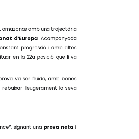
, amazonas amb una trajectòria
onat d’Europa
. Acompanyada
constant progressió i amb altes
situar en la 22a posició, que li va
 prova va ser fluida, amb bones
va rebaixar lleugerament la seva
gance”, signant una
prova neta i