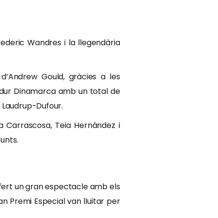
ederic Wandres i la llegendària
 d’Andrew Gould, gràcies a les
ndur Dinamarca amb un total de
e Laudrup-Dufour.
ja Carrascosa, Teia Hernández i
unts.
ofert un gran espectacle amb els
ran Premi Especial van lluitar per