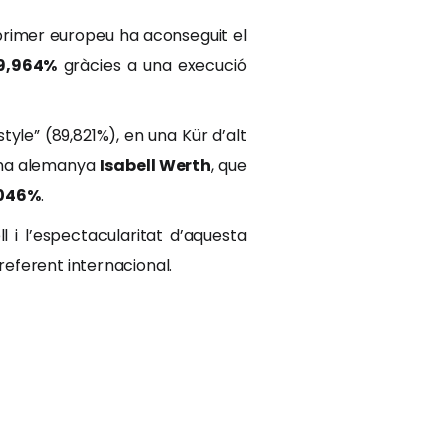
 primer europeu ha aconseguit el
9,964%
gràcies a una execució
le” (89,821%), en una Kür d’alt
ana alemanya
Isabell Werth
, que
046%
.
i l’espectacularitat d’aquesta
eferent internacional.