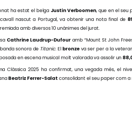
onat ha estat el belga
Justin Verboomen
, que en el seu
 cavall nascut a Portugal, va obtenir una nota final de
8
remiada amb diversos 10 unànimes del jurat.
esa
Cathrine Laudrup-Dufour
amb “Mount St John Freesty
la banda sonora de
Titanic
. El
bronze
va ser per a la veter
posada en escena musical molt valorada va assolir un
88,
 Clàssica 2025 ha confirmat, una vegada més, el nivell 
lana
Beatriz Ferrer-Salat
consolidant el seu paper com a r