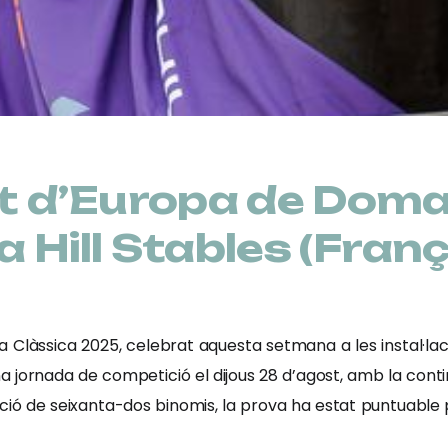
 d’Europa de Doma
a Hill Stables (Fran
làssica 2025, celebrat aquesta setmana a les instal·lacio
na jornada de competició el dijous 28 d’agost, amb la conti
ació de seixanta-dos binomis, la prova ha estat puntuable 