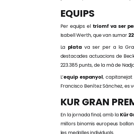
EQUIPS
Per equips el
triomf va ser p
Isabell Werth, que van sumar
22
La
plata
va ser per a la Gran
destacades actuacions de Becky
223.385 punts, de la mà de Nadj
L’
equip espanyol
, capitanejat
Francisco Benítez Sánchez, es v
KUR GRAN PRE
En la jornada final, amb la
Kür G
millors binomis europeus ballant 
les medalles individuals.