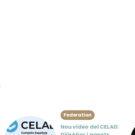
s
Federation
Nou vídeo del CELAD:
Diürètics i agents