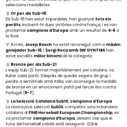
seleccions medallistes.
🥇
Or per als Sub-16
Els Sub-16 han estat imparables: han guanyat
tots els
partits
, incloent-hi dues victòries contra França, i es van
proclamar
campions d’Europa
amb un resultat de
4-6
a
la final.
🏅 A més,
Josep Bosch
ha estat reconegut com a
màxim
golejador Sub-16
, i
Sergi Roca amb SW GYNTHIA
han
estat escollits
millor binomi
de la categoria.
🥉
Bronze per als Sub-21
L’equip Sub-21, format majoritàriament per catalans, va
lluitar cada partit. Després de quedar segons de grup i
perdre a semifinals amb Itàlia, van aconseguir la medalla
de bronze en un emocionant partit pel tercer lloc contra
Portugal (
8-7
).
🥇
La Selecció Catalana Sub10, campiona d’Europa
La nostra jove selecció
Sub10
, competint sota la bandera
catalana al
FIHB Horseball European Championship
, es
va proclamar
campiona d’Europa
, deixant clar que el
futur del horseball català està assegurat. 👏🏼💫