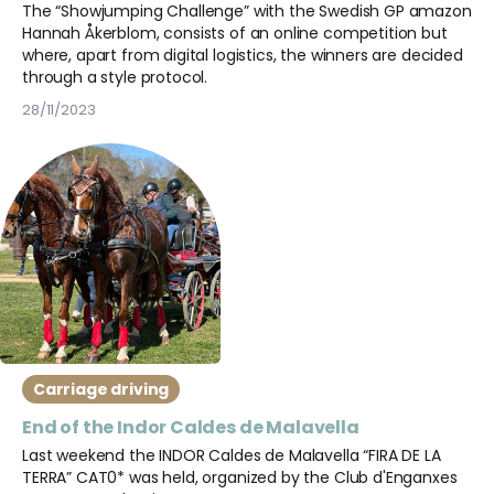
The “Showjumping Challenge” with the Swedish GP amazon
Hannah Åkerblom, consists of an online competition but
where, apart from digital logistics, the winners are decided
through a style protocol.
28/11/2023
Carriage driving
End of the Indor Caldes de Malavella
Last weekend the INDOR Caldes de Malavella “FIRA DE LA
TERRA” CAT0* was held, organized by the Club d'Enganxes