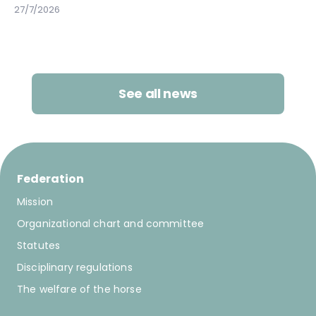
nova etapa per a aquesta modalitat eqüestre al nostre
27/7/2026
territori.
See all news
Federation
Mission
Organizational chart and committee
Statutes
Disciplinary regulations
The welfare of the horse