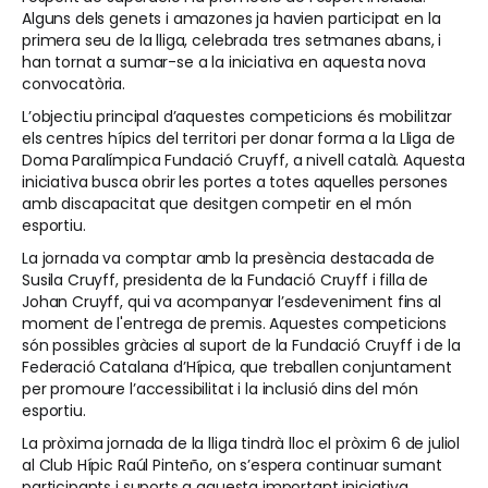
Alguns dels genets i amazones ja havien participat en la
primera seu de la lliga, celebrada tres setmanes abans, i
han tornat a sumar-se a la iniciativa en aquesta nova
convocatòria.
L’objectiu principal d’aquestes competicions és mobilitzar
els centres hípics del territori per donar forma a la Lliga de
Doma Paralímpica Fundació Cruyff, a nivell català. Aquesta
iniciativa busca obrir les portes a totes aquelles persones
amb discapacitat que desitgen competir en el món
esportiu.
La jornada va comptar amb la presència destacada de
Susila Cruyff, presidenta de la Fundació Cruyff i filla de
Johan Cruyff, qui va acompanyar l’esdeveniment fins al
moment de l'entrega de premis. Aquestes competicions
són possibles gràcies al suport de la Fundació Cruyff i de la
Federació Catalana d’Hípica, que treballen conjuntament
per promoure l’accessibilitat i la inclusió dins del món
esportiu.
La pròxima jornada de la lliga tindrà lloc el pròxim 6 de juliol
al Club Hípic Raúl Pinteño, on s’espera continuar sumant
participants i suports a aquesta important iniciativa.