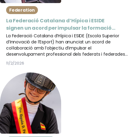
Federation
La Federació Catalana d’Hípica i ESIDE
signen un acord per impulsar la formació
del sector esportiu
La Federació Catalana d’Hípica i ESIDE (Escola Superior
d’Innovació de l’Esport) han anunciat un acord de
col·laboració amb l’objectiu d’impulsar el
desenvolupament professional dels federats i federades
del sector hípic.
11/2/2026