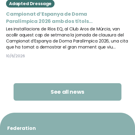
Adapted Dressage
Campionat d’Espanya de Doma
Paralímpica 2026 amb dos títols
nacionals
Les instal·lacions de Ríos EQ, al Club Aros de Múrcia, van
acollir aquest cap de setmana la jornada de clausura del
Campionat d’Espanya de Doma Paralímpica 2026, una cita
que ha tornat a demostrar el gran moment que viu
aquesta disciplina i que ha tingut un marcat accent català
10/6/2026
en el repartiment de medalles.
See all news
Federation