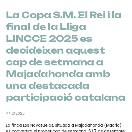
La Copa S.M. El Rei i la
final de la Lliga
LINCCE 2025 es
decideixen aquest
cap de setmana a
Majadahonda amb
una destacada
participació catalana
4/12/2025
La finca Los Navazuelos, situada a Majadahonda (Madrid),
es convertirà el proper cap de setmana, 6 i 7 de desembre,