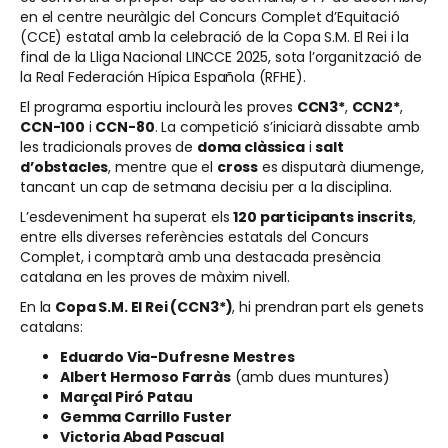
en el centre neuràlgic del Concurs Complet d’Equitació
(CCE) estatal amb la celebració de la Copa S.M. El Rei i la
final de la Lliga Nacional LINCCE 2025, sota l’organització de
la Real Federación Hípica Española (RFHE).
El programa esportiu inclourà les proves
CCN3*
,
CCN2*
,
CCN-100
i
CCN-80
. La competició s’iniciarà dissabte amb
les tradicionals proves de
doma clàssica
i
salt
d’obstacles
, mentre que el
cross
es disputarà diumenge,
tancant un cap de setmana decisiu per a la disciplina.
L’esdeveniment ha superat els
120 participants inscrits
,
entre ells diverses referències estatals del Concurs
Complet, i comptarà amb una destacada presència
catalana en les proves de màxim nivell.
En la
Copa S.M. El Rei (CCN3*)
, hi prendran part els genets
catalans:
Eduardo Via-Dufresne Mestres
Albert Hermoso Farràs
(amb dues muntures)
Marçal Piró Patau
Gemma Carrillo Fuster
Victoria Abad Pascual