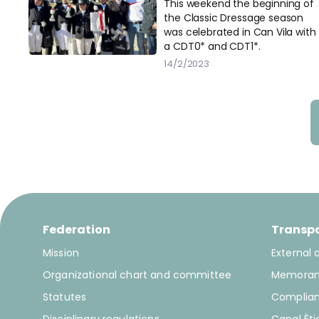
two territorial
This weekend the beginning of
the Classic Dressage season
competitions
was celebrated in Can Vila with
a CDT0* and CDT1*.
14/2/2023
Federation
Transp
Mission
External 
Organizational chart and committee
Memora
Statutes
Complia