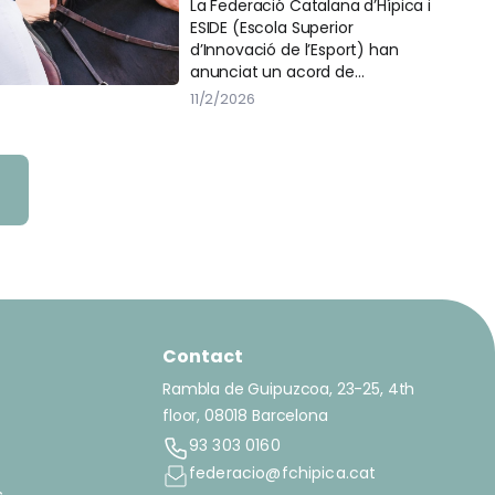
un acord per impulsar
La Federació Catalana d’Hípica i
ESIDE (Escola Superior
la formació del sector
d’Innovació de l’Esport) han
esportiu
anunciat un acord de
col·laboració amb l’objectiu
11/2/2026
d’impulsar el desenvolupament
professional dels federats i
federades del sector hípic.
Contact
Rambla de Guipuzcoa, 23-25, 4th
floor, 08018 Barcelona
93 303 0160
federacio@fchipica.cat