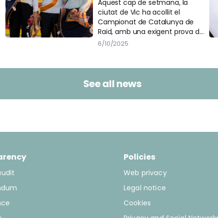
Aquest cap de setmana, la
ciutat de Vic ha acollit el
Campionat de Catalunya de
Raid, amb una exigent prova de
120 quilòmetres que ha posat a
6/10/2025
prova la resistència, la tècnica i
la complicitat entre genet i
cavall.
See all news
arency
Policies
audit
Web privacy
ndum
Legal notice
nce
Cookies