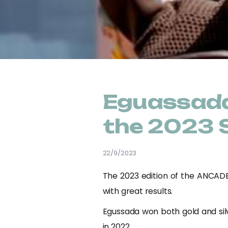
Eguassada 
the 2023 
22/9/2023
The 2023 edition of the ANCADE
with great results.
Egussada won both gold and sil
in 2022.