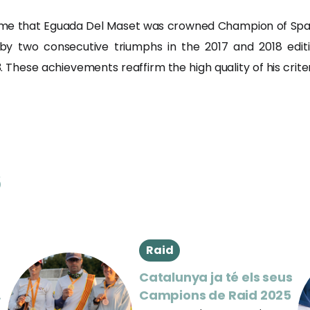
ime that Eguada Del Maset was crowned Champion of Spain 
by two consecutive triumphs in the 2017 and 2018 editi
023. These achievements reaffirm the high quality of his crit
s
Raid
Catalunya ja té els seus
Campions de Raid 2025