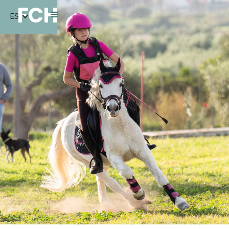
FCH
ES