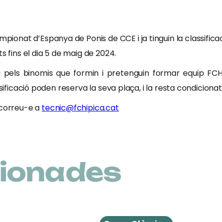
mpionat d’Espanya de Ponis de CCE i ja tinguin la classificac
s fins el dia 5 de maig de 2024.
ia pels binomis que formin i pretenguin formar equip F
ssificació poden reserva la seva plaça, i la resta condicionat
 correu-e a
tecnic@fchipica.cat
cionades