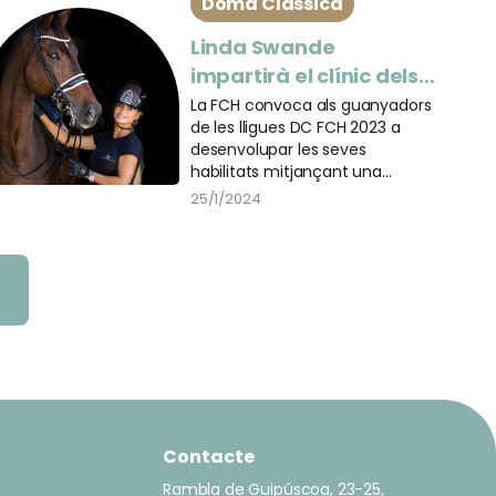
Doma Clàssica
Linda Swande
impartirà el clínic dels
Campions de les Lligues
La FCH convoca als guanyadors
de les lligues DC FCH 2023 a
de DC FCH
desenvolupar les seves
habilitats mitjançant una
tecnificació dirigida per
25/1/2024
l'amazona i entrenadora
internacional, Linda Swande.
Contacte
Rambla de Guipúscoa, 23-25,