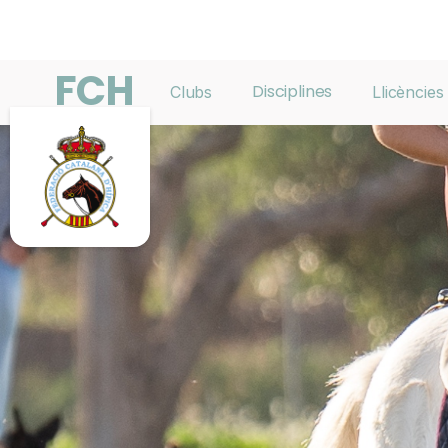
FCH
Disciplines
Clubs
Llicències