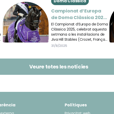
Doma Clàssica
Campionat d’Europa
de Doma Clàssica 2025
a Jiva Hill Stables
El Campionat d’Europa de Doma
Clàssica 2025, celebrat aquesta
(França)
a
setmana a les instal·lacions de
Jiva Hill Stables (Crozet, França),
va iniciar la seva segona jornada
31/8/2025
de competició el dijous 28
d’agost, amb la continuació del
Gran Premi. Dividit en dues
sessions i amb la participació de
Veure totes les notícies
seixanta-dos binomis, la prova
ha estat puntuable per a un
total de catorze equips
nacionals.
arència
Polítiques
 externa
Privacitat web