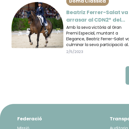
Doma Clàssica
Beatriz Ferrer-Salat va
arrasar al CDN2* del
RCPB
Amb la seva victòria al Gran
Premi Especial, muntant a
Elegance, Beatriz Ferrer-Salat v
culminar la seva participació al
CDN2* disputat al RCPB.
2/5/2023
Federació
Transp
Missió
Auditoria