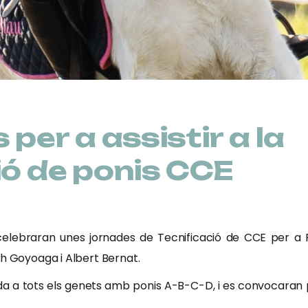
per a assistir a la
ió de ponis CCE
s celebraran unes jornades de Tecnificació de CCE per a P
th Goyoaga i Albert Bernat.
gida a tots els genets amb ponis A-B-C-D, i es convocaran