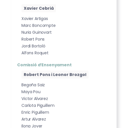
Xavier Cebriá
Xavier Artigas
Marc Boncompte
Nuria Guinovart
Robert Pons
Jordi Bortoló
Alfons Roquet
Comissió d’Ensenyament
Robert Pons i Leonor Brozgol
Begoña Saiz
Maya Pou
Victor Alvarez
Carlota Piguillem
Enric Piguillem
Artur Alvarez
Ilona Jover