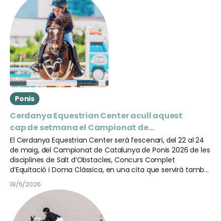
Ponis
Cerdanya Equestrian Center acull aquest
cap de setmana el Campionat de
Catalunya de Ponis 2026
El Cerdanya Equestrian Center serà l’escenari, del 22 al 24
de maig, del Campionat de Catalunya de Ponis 2026 de les
disciplines de Salt d’Obstacles, Concurs Complet
d’Equitació i Doma Clàssica, en una cita que servirà també
com a preparació per al pròxim Campionat d’Espanya de
18/5/2026
Ponis.