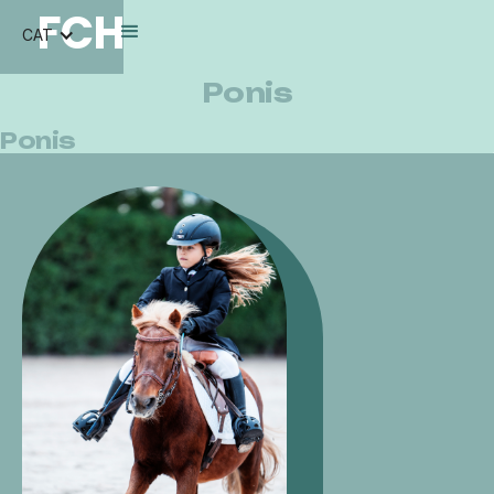
FCH
CAT
Ponis
Ponis