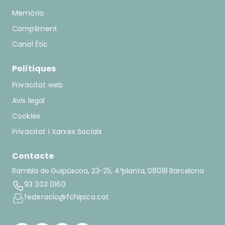
Memòria
Compliment
Canal Ètic
Polítiques
Privacitat web
Avis legal
Cookies
Privacitat i Xarxes Socials
Contacte
Rambla de Guipúscoa, 23-25, 4ºplanta, 08018 Barcelona
93 303 0160
federacio@fchipica.cat