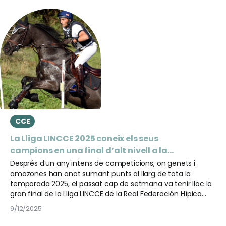
CCE
La Lliga LINCCE 2025 coneix els seus
campions en una final d’alt nivell a la
Finca Los Navazuelos
Després d’un any intens de competicions, on genets i
amazones han anat sumant punts al llarg de tota la
temporada 2025, el passat cap de setmana va tenir lloc la
gran final de la Lliga LINCCE de la Real Federación Hípica
Española. L’esdeveniment es va celebrar a la prestigiosa
9/12/2025
Finca Los Navazuelos, situada a Majadahonda (Madrid) i
propietat de la família Botín, on es van proclamar els