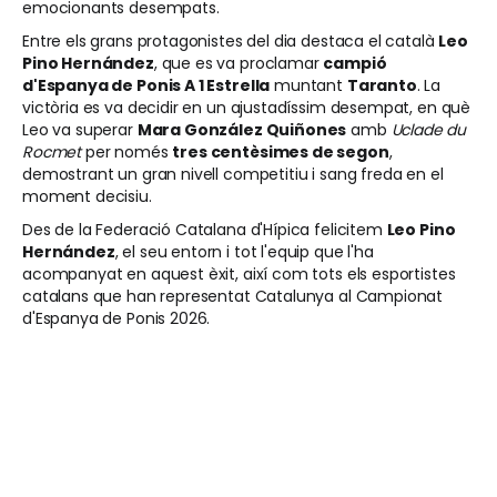
emocionants desempats.
Entre els grans protagonistes del dia destaca el català
Leo
Pino Hernández
, que es va proclamar
campió
d'Espanya de Ponis A 1 Estrella
muntant
Taranto
. La
victòria es va decidir en un ajustadíssim desempat, en què
Leo va superar
Mara González Quiñones
amb
Uclade du
Rocmet
per només
tres centèsimes de segon
,
demostrant un gran nivell competitiu i sang freda en el
moment decisiu.
Des de la Federació Catalana d'Hípica felicitem
Leo Pino
Hernández
, el seu entorn i tot l'equip que l'ha
acompanyat en aquest èxit, així com tots els esportistes
catalans que han representat Catalunya al Campionat
d'Espanya de Ponis 2026.