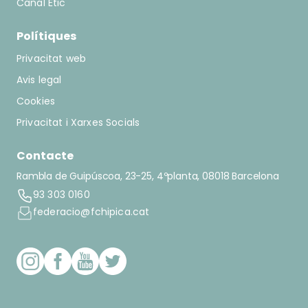
Canal Ètic
Polítiques
Privacitat web
Avis legal
Cookies
Privacitat i Xarxes Socials
Contacte
Rambla de Guipúscoa, 23-25, 4ºplanta, 08018 Barcelona
93 303 0160
federacio@fchipica.cat