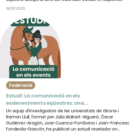
estrena, el centre organitzarà tant concursos nacionals
18/9/2025
com territorials per a cavalls i ponis, en una jornada plena
d’activitat esportiva i passió per l’equitació.
Federació
Estudi: La comunicació en els
esdeveniments eqüestres: una
assignatura pendent del sector
Un equip d'investigadors de les universitats de Girona i
Ramon Llull, format per Júlia Alabart-Algueró, Òscar
Gutiérrez-Aragón, Joan Cuenca-Fontbona i Joan-Francesc
Fondevila-Gascón, ha publicat un estudi revelador on
s'analitza en profunditat la comunicació en els