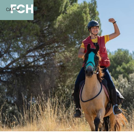
FCH
CAT