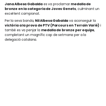
Jana Albesa Gabalda
es va proclamar
medalla de
bronze en la categoria de Joves Genets
, culminant un
excel·lent campionat.
Per la seva banda,
Nil Albesa Gabalda
va aconseguir la
victòria a la prova de PTV (Parcours en Terrain Varié)
i
també es va penjar la
medalla de bronze per equips
,
completant un magnífic cap de setmana per a la
delegació catalana.