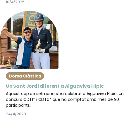
10/4/2025
esdeveniments eqüestres a Espanya.
Doma Clàssica
Un Sant Jordi diferent a Aiguaviva Hípic
Aquest cap de setmana s'ha celebrat a Aiguaviva Hípic, un
concurs CDT1* i CDT0* que ha comptat amb més de 90
participants.
24/4/2023