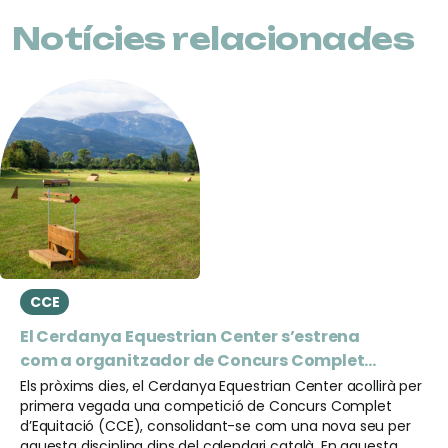
Notícies relacionades
CCE
El Cerdanya Equestrian Center s’estrena
com a organitzador de Concurs Complet
d’Equitació
Els pròxims dies, el Cerdanya Equestrian Center acollirà per
primera vegada una competició de Concurs Complet
d’Equitació (CCE), consolidant-se com una nova seu per
aquesta disciplina dins del calendari català. En aquesta