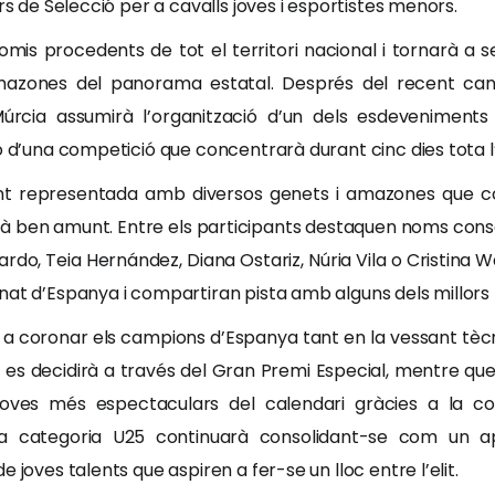
rs de Selecció per a cavalls joves i esportistes menors.
omis procedents de tot el territori nacional i tornarà a s
amazones del panorama estatal. Després del recent can
úrcia assumirà l’organització d’un dels esdeveniment
ió d’una competició que concentrarà durant cinc dies tota 
t representada amb diversos genets i amazones que co
là ben amunt. Entre els participants destaquen noms consol
llardo, Teia Hernández, Diana Ostariz, Núria Vila o Cristin
nat d’Espanya i compartiran pista amb alguns dels millors 
 a coronar els campions d’Espanya tant en la vessant tècn
es decidirà a través del Gran Premi Especial, mentre qu
 proves més espectaculars del calendari gràcies a la c
t, la categoria U25 continuarà consolidant-se com un 
 joves talents que aspiren a fer-se un lloc entre l’elit.