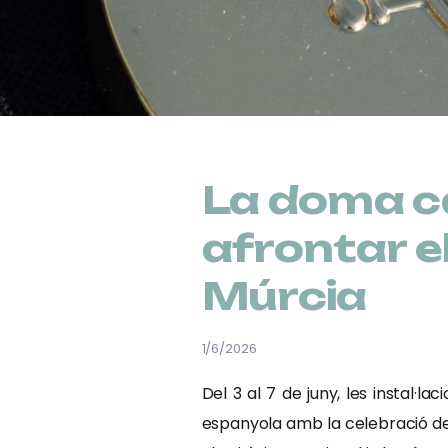
La doma c
afrontar 
Múrcia
1/6/2026
Del 3 al 7 de juny, les instal·
espanyola amb la celebració de