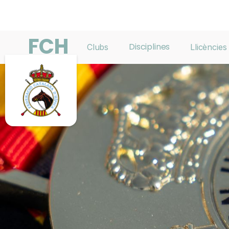
FCH
Disciplines
Clubs
Llicències