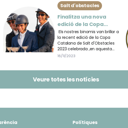
Salt d'obstacles
Finalitza una nova
edició de la Copa
Catalana de Salt
Els nostres binomis van brillar a
la recent edició de la Copa
d'Obstacles
Catalana de Salt d'Obstacles
2023 celebrada ,en aquesta
ocasió, al Club
16/11/2023
d'EquitacióTorredembarra CET.
Veure totes les notícies
arència
Polítiques