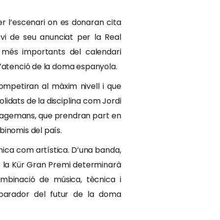
er l’escenari on es donaran cita
vi de seu anunciat per la Real
s més importants del calendari
l’atenció de la doma espanyola.
mpetiran al màxim nivell i que
idats de la disciplina com Jordi
a Wagemans, que prendran part en
binomis del país.
ica com artística. D’una banda,
e la Kür Gran Premi determinarà
ombinació de música, tècnica i
aparador del futur de la doma