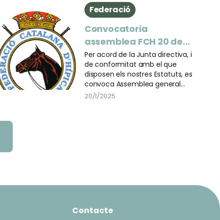
Federació
Convocatoria
assemblea FCH 20 de
gener
Per acord de la Junta directiva, i
de conformitat amb el que
disposen els nostres Estatuts, es
convoca Assemblea general
ordinària de la FCH, dilluns 20 de
20/1/2025
gener a les 19h.
Contacte