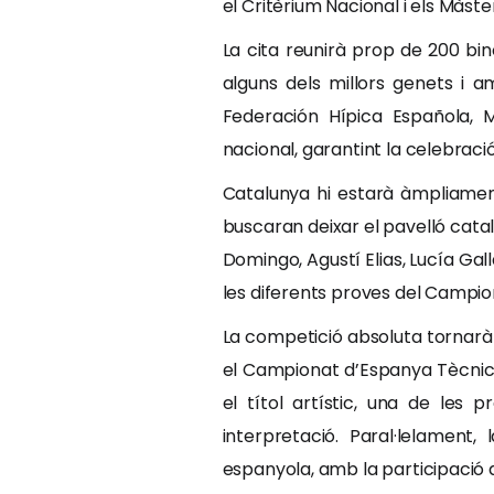
el Critèrium Nacional i els Màste
La cita reunirà prop de 200 bin
alguns dels millors genets i 
Federación Hípica Española, M
nacional, garantint la celebrac
Catalunya hi estarà àmpliamen
buscaran deixar el pavelló cata
Domingo, Agustí Elias, Lucía Ga
les diferents proves del Campio
La competició absoluta tornarà
el Campionat d’Espanya Tècnic 
el títol artístic, una de les
interpretació. Paral·lelamen
espanyola, amb la participació de