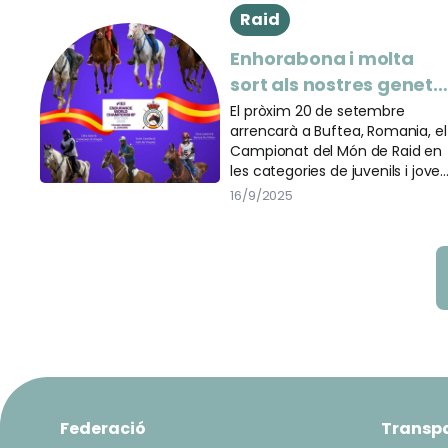
Raid
Enhorabona i molta
sort als nostres genets
catalans al Campionat
El pròxim 20 de setembre
arrencarà a Buftea, Romania, el
del Món de Raid 2025
Campionat del Món de Raid en
les categories de juvenils i joves
genets, on Espanya estarà
16/9/2025
representada en totes dues.
Federació
Transp