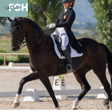
FCH
CAT