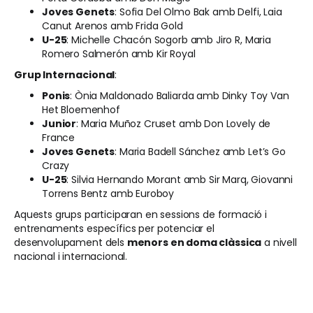
Joves Genets
: Sofia Del Olmo Bak amb Delfi, Laia
Canut Arenos amb Frida Gold
U-25
: Michelle Chacón Sogorb amb Jiro R, Maria
Romero Salmerón amb Kir Royal
Grup Internacional
:
Ponis
: Ònia Maldonado Baliarda amb Dinky Toy Van
Het Bloemenhof
Junior
: Maria Muñoz Cruset amb Don Lovely de
France
Joves Genets
: Maria Badell Sánchez amb Let’s Go
Crazy
U-25
: Silvia Hernando Morant amb Sir Marq, Giovanni
Torrens Bentz amb Euroboy
Aquests grups participaran en sessions de formació i
entrenaments específics per potenciar el
desenvolupament dels
menors en doma clàssica
a nivell
nacional i internacional.