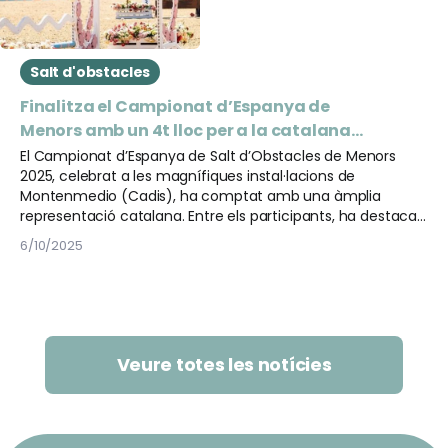
Salt d'obstacles
Finalitza el Campionat d’Espanya de
Menors amb un 4t lloc per a la catalana
Emma Garcia Ferrandez
El Campionat d’Espanya de Salt d’Obstacles de Menors
2025, celebrat a les magnífiques instal·lacions de
Montenmedio (Cadis), ha comptat amb una àmplia
representació catalana. Entre els participants, ha destacat
Emma Garcia Ferrandez, que ha signat una gran actuació
6/10/2025
en la categoria de Juvenils.
Veure totes les notícies