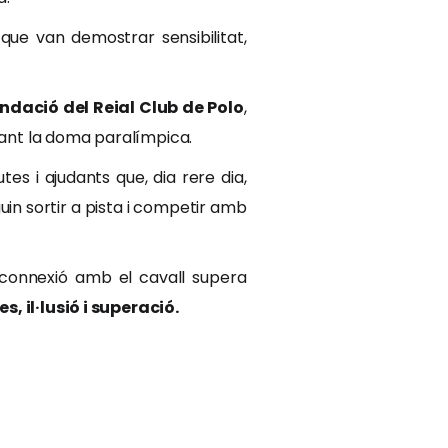
que van demostrar sensibilitat,
ndació del Reial Club de Polo
,
lsant la doma paralímpica.
tes i ajudants que, dia rere dia,
in sortir a pista i competir amb
 connexió amb el cavall supera
, il·lusió i superació.