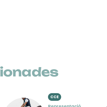
cionades
CCE
Representació