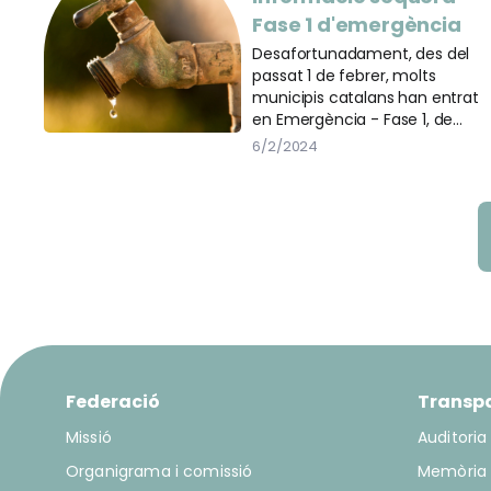
Fase 1 d'emergència
Desafortunadament, des del
passat 1 de febrer, molts
municipis catalans han entrat
en Emergència - Fase 1, de
restriccions d'aigua a causa de
6/2/2024
la sequera.
Federació
Transp
Missió
Auditoria
Organigrama i comissió
Memòria