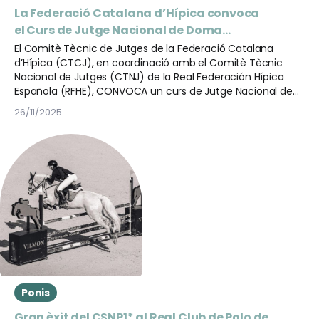
La Federació Catalana d’Hípica convoca
el Curs de Jutge Nacional de Doma
Clàssica N1 (Desembre 2025 – Gener 2026)
El Comitè Tècnic de Jutges de la Federació Catalana
d’Hípica (CTCJ), en coordinació amb el Comitè Tècnic
Nacional de Jutges (CTNJ) de la Real Federación Hípica
Española (RFHE), CONVOCA un curs de Jutge Nacional de
Doma Clàssica N1.
26/11/2025
Ponis
Gran èxit del CSNP1* al Real Club de Polo de