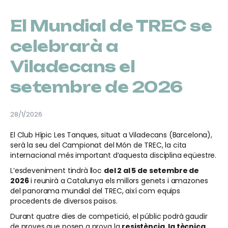
El Mundial de TREC se
celebrarà a
Viladecans el
setembre de 2026
28/1/2026
El Club Hípic Les Tanques, situat a Viladecans (Barcelona),
serà la seu del Campionat del Món de TREC, la cita
internacional més important d’aquesta disciplina eqüestre.
L’esdeveniment tindrà lloc
del 2 al 5 de setembre de
2026
i reunirà a Catalunya els millors genets i amazones
del panorama mundial del TREC, així com equips
procedents de diversos països.
Durant quatre dies de competició, el públic podrà gaudir
de proves que posen a prova la
resistència, la tècnica,