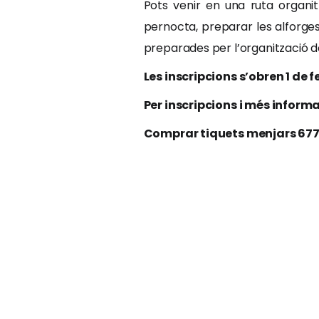
Pots venir en una ruta organi
pernocta, preparar les alforges 
preparades per l’organització d
Les inscripcions s’obren 1 de f
Per inscripcions i més info
Comprar tiquets menjars 677