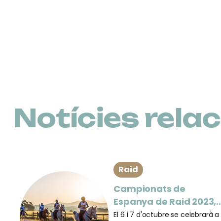
Notícies rela
Raid
Campionats de
Espanya de Raid 2023,
puc participar-hi?
El 6 i 7 d'octubre se celebrarà a