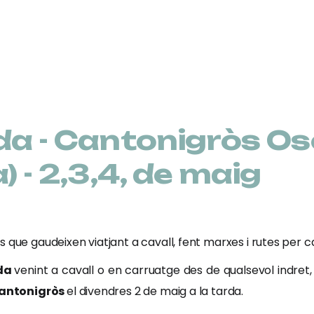
da - Cantonigròs O
 - 2,3,4, de maig
 que gaudeixen viatjant a cavall, fent marxes i rutes per c
ada
venint a cavall o en carruatge des de qualsevol indre
antonigròs
el divendres 2 de maig a la tarda.