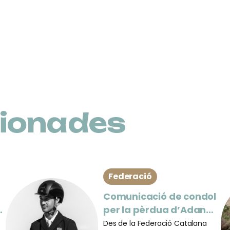
cionades
Federació
Comunicació de condol
per la pèrdua d’Adan
Esterlich
Des de la Federació Catalana