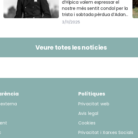
d’Hípica volem expressar el
nostre més sentit condol per la
trista i sobtada pèrdua d’Adan
Esterlich, que ens va deixar
3/11/2025
durant el dia d’ahir.
Veure totes les notícies
arència
Polítiques
 externa
Privacitat web
Avis legal
ent
Cookies
c
Privacitat i Xarxes Socials