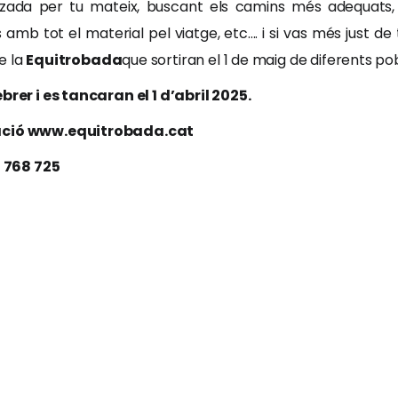
tzada per tu mateix, buscant els camins més adequats,
amb tot el material pel viatge, etc.... i si vas més just d
e la
Equitrobada
que sortiran el 1 de maig de diferents p
ebrer i es tancaran el 1 d’abril 2025.
rmació www.equitrobada.cat
 768 725