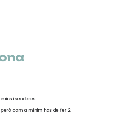
sona
amins i senderes.
t, però com a mínim has de fer 2