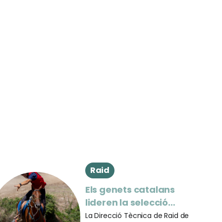
Raid
Els genets catalans
lideren la selecció
espanyola per al
La Direcció Tècnica de Raid de