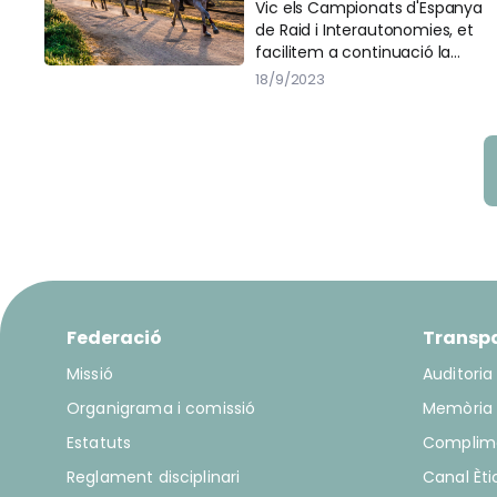
Vic els Campionats d'Espanya
de Raid i Interautonomies, et
facilitem a continuació la
informació més rellevant
18/9/2023
Federació
Transp
Missió
Auditoria
Organigrama i comissió
Memòria
Estatuts
Complim
Reglament disciplinari
Canal Èti