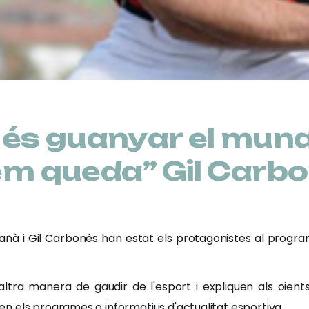
u és guanyar el mund
 em queda” Gil Carb
ñà i Gil Carbonés han estat els protagonistes al progra
tra manera de gaudir de l'esport i expliquen als oients h
 els programes o informatius d'actualitat esportiva.