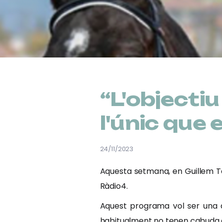
“L'objecti
l'únic que
24/11/2023
Aquesta setmana, en Guillem Ta
Ràdio4.
Aquest programa vol ser una al
habitualment no tenen cabuda en