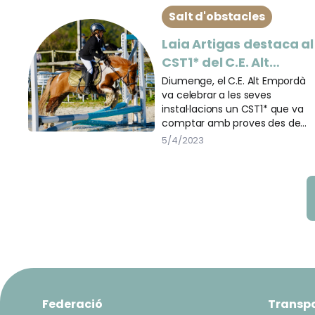
Salt d'obstacles
Laia Artigas destaca al
CST1* del C.E. Alt
Empordà
Diumenge, el C.E. Alt Empordà
va celebrar a les seves
instal·lacions un CST1* que va
comptar amb proves des de
0,20m fins a 1,20m.
5/4/2023
Federació
Transp