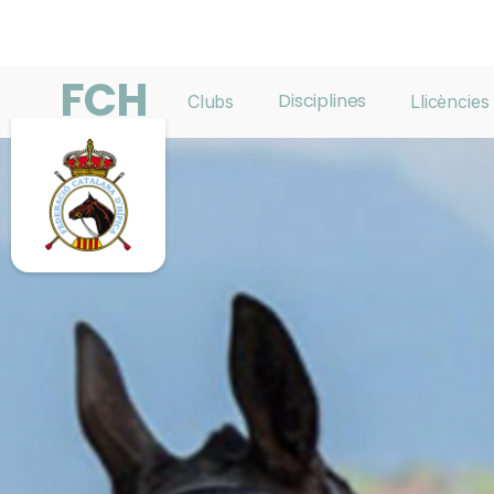
FCH
Disciplines
Clubs
Llicències