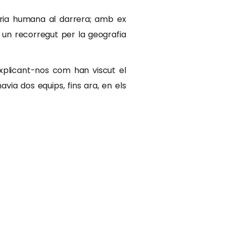
òria humana al darrera; amb ex
 un recorregut per la geografia
xplicant-nos com han viscut el
via dos equips, fins ara, en els