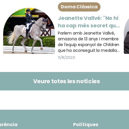
Doma Clàssica
Jeanette Vallvé: "No hi
ha cap més secret que
continuar treballant
Parlem amb Jeanette Vallvé,
amazona de 13 anys i membre
amb il·lusió"
de l'equip espanyol de Children
que ha aconseguit la medalla
de bronze al Campionat
11/8/2023
d'Europa de Doma.
Veure totes les notícies
arència
Polítiques