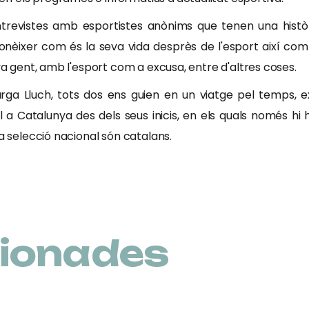
ntrevistes amb esportistes anònims que tenen una hist
conèixer com és la seva vida desprès de l'esport així com
eva gent, amb l'esport com a excusa, entre d'altres coses.
ga Lluch, tots dos ens guien en un viatge pel temps, e
 Catalunya des dels seus inicis, en els quals només hi ha
la selecció nacional són catalans.
cionades