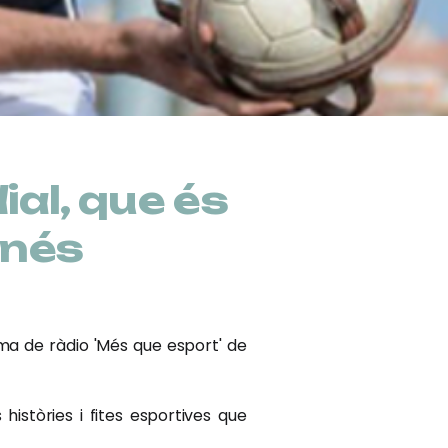
ial, que és
onés
ma de ràdio 'Més que esport' de
istòries i fites esportives que