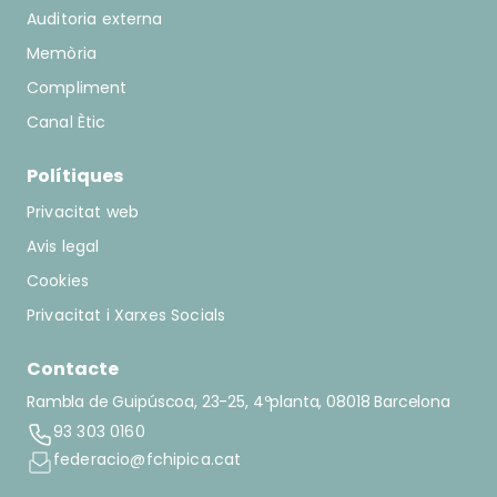
Auditoria externa
Memòria
Compliment
Canal Ètic
Polítiques
Privacitat web
Avis legal
Cookies
Privacitat i Xarxes Socials
Contacte
Rambla de Guipúscoa, 23-25, 4ºplanta, 08018 Barcelona
93 303 0160
federacio@fchipica.cat