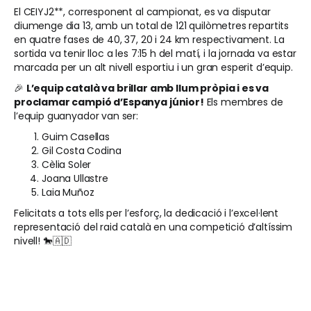
El CEIYJ2**, corresponent al campionat, es va disputar
diumenge dia 13, amb un total de 121 quilòmetres repartits
en quatre fases de 40, 37, 20 i 24 km respectivament. La
sortida va tenir lloc a les 7:15 h del matí, i la jornada va estar
marcada per un alt nivell esportiu i un gran esperit d’equip.
🎉
L’equip català va brillar amb llum pròpia i es va
proclamar campió d’Espanya júnior!
Els membres de
l’equip guanyador van ser:
Guim Casellas
Gil Costa Codina
Cèlia Soler
Joana Ullastre
Laia Muñoz
Felicitats a tots ells per l’esforç, la dedicació i l’excel·lent
representació del raid català en una competició d’altíssim
nivell! 🐎🇦🇩