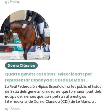
1/2/2024
Doma Clàssica
Quatre genets catalans, seleccionats per
representar Espanya al CDI de Le Mans
2025
La Real Federación Hípica Española ha fet públic el llistat
definitiu dels genets i amazones que formaran part dels
equips de menors que competiran al prestigiós
Internacional de Doma Clàssica (CDI) de Le Mans, a
França, del 16 al 19 d’octubre de 2025.
9/9/2025