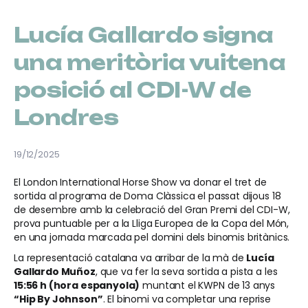
Lucía Gallardo signa
una meritòria vuitena
posició al CDI-W de
Londres
19/12/2025
El London International Horse Show va donar el tret de
sortida al programa de Doma Clàssica el passat dijous 18
de desembre amb la celebració del Gran Premi del CDI-W,
prova puntuable per a la Lliga Europea de la Copa del Món,
en una jornada marcada pel domini dels binomis britànics.
La representació catalana va arribar de la mà de
Lucía
Gallardo Muñoz
, que va fer la seva sortida a pista a les
15:56 h (hora espanyola)
muntant el KWPN de 13 anys
“Hip By Johnson”
. El binomi va completar una reprise