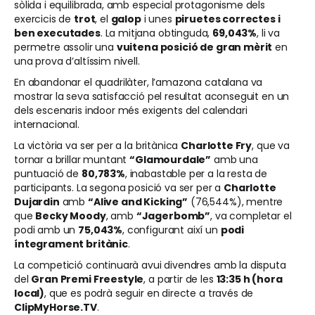
sòlida i equilibrada, amb especial protagonisme dels
exercicis de
trot
, el
galop
i unes
piruetes correctes i
ben executades
. La mitjana obtinguda,
69,043%
, li va
permetre assolir una
vuitena posició de gran mèrit
en
una prova d’altíssim nivell.
En abandonar el quadrilàter, l’amazona catalana va
mostrar la seva satisfacció pel resultat aconseguit en un
dels escenaris indoor més exigents del calendari
internacional.
La victòria va ser per a la britànica
Charlotte Fry
, que va
tornar a brillar muntant
“Glamourdale”
amb una
puntuació de
80,783%
, inabastable per a la resta de
participants. La segona posició va ser per a
Charlotte
Dujardin
amb
“Alive and Kicking”
(76,544%), mentre
que
Becky Moody
, amb
“Jagerbomb”
, va completar el
podi amb un
75,043%
, configurant així un
podi
íntegrament britànic
.
La competició continuarà avui divendres amb la disputa
del
Gran Premi Freestyle
, a partir de les
13:35 h (hora
local)
, que es podrà seguir en directe a través de
ClipMyHorse.TV
.