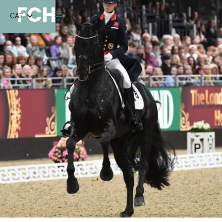
FCH
CAT