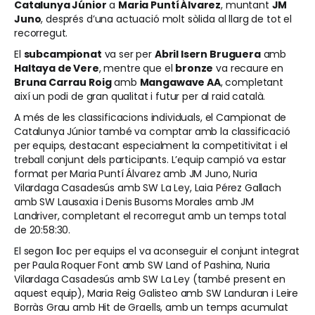
Catalunya Júnior
a
Maria Puntí Álvarez
, muntant
JM
Juno
, després d’una actuació molt sòlida al llarg de tot el
recorregut.
El
subcampionat
va ser per
Abril Isern Bruguera
amb
Haltaya de Vere
, mentre que el
bronze
va recaure en
Bruna Carrau Roig
amb
Mangawave AA
, completant
així un podi de gran qualitat i futur per al raid català.
A més de les classificacions individuals, el Campionat de
Catalunya Júnior també va comptar amb la classificació
per equips, destacant especialment la competitivitat i el
treball conjunt dels participants. L’equip campió va estar
format per Maria Puntí Álvarez amb JM Juno, Nuria
Vilardaga Casadesús amb SW La Ley, Laia Pérez Gallach
amb SW Lausaxia i Denis Busoms Morales amb JM
Landriver, completant el recorregut amb un temps total
de 20:58:30.
El segon lloc per equips el va aconseguir el conjunt integrat
per Paula Roquer Font amb SW Land of Pashina, Nuria
Vilardaga Casadesús amb SW La Ley (també present en
aquest equip), Maria Reig Galisteo amb SW Landuran i Leire
Borràs Grau amb Hit de Graells, amb un temps acumulat