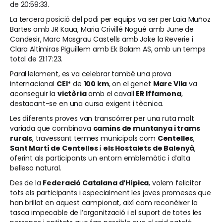
de 20:59:33.
La tercera posició del podi per equips va ser per Laia Muñoz
Bartes amb JR Kaua, Maria Crivillé Nogué amb June de
Candesir, Marc Masgrau Castells amb Joke la Reverie i
Clara Altimiras Piguillem amb Ek Balam AS, amb un temps
total de 21:17:23.
Paral·lelament, es va celebrar també una prova
internacional
CEI*
de
100 km
, on el genet
Marc Vila
va
aconseguir la
victòria
amb el cavall
ER Iffamona
,
destacant-se en una cursa exigent i tècnica.
Les diferents proves van transcórrer per una ruta molt
variada que combinava
camins de muntanya i trams
rurals
, travessant termes municipals com
Centelles
,
Sant Martí de Centelles
i
els Hostalets de Balenyà
,
oferint als participants un entorn emblemàtic i d’alta
bellesa natural.
Des de la
Federació Catalana d’Hípica
, volem felicitar
tots els participants i especialment les joves promeses que
han brillat en aquest campionat, així com reconèixer la
tasca impecable de l’organització i el suport de totes les