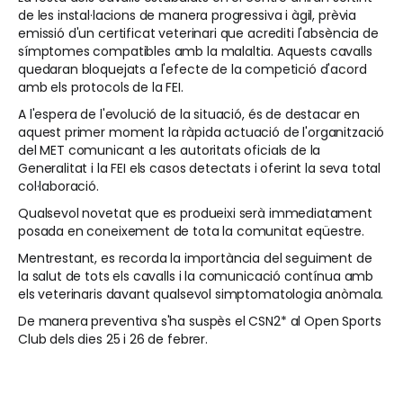
de les instal·lacions de manera progressiva i àgil, prèvia
emissió d'un certificat veterinari que acrediti l'absència de
símptomes compatibles amb la malaltia. Aquests cavalls
quedaran bloquejats a l'efecte de la competició d'acord
amb els protocols de la FEI.
A l'espera de l'evolució de la situació, és de destacar en
aquest primer moment la ràpida actuació de l'organització
del MET comunicant a les autoritats oficials de la
Generalitat i la FEI els casos detectats i oferint la seva total
col·laboració.
Qualsevol novetat que es produeixi serà immediatament
posada en coneixement de tota la comunitat eqüestre.
Mentrestant, es recorda la importància del seguiment de
la salut de tots els cavalls i la comunicació contínua amb
els veterinaris davant qualsevol simptomatologia anòmala.
De manera preventiva s'ha suspès el CSN2* al Open Sports
Club dels dies 25 i 26 de febrer.