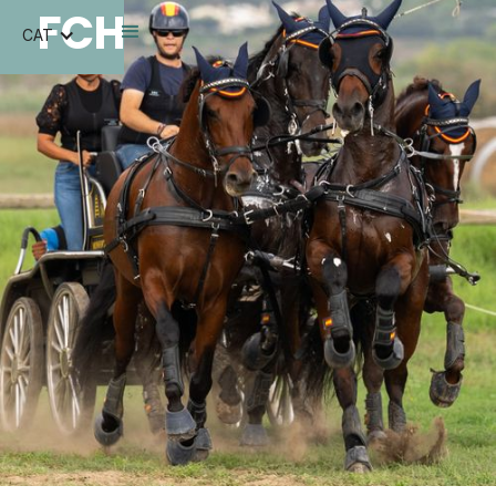
FCH
CAT