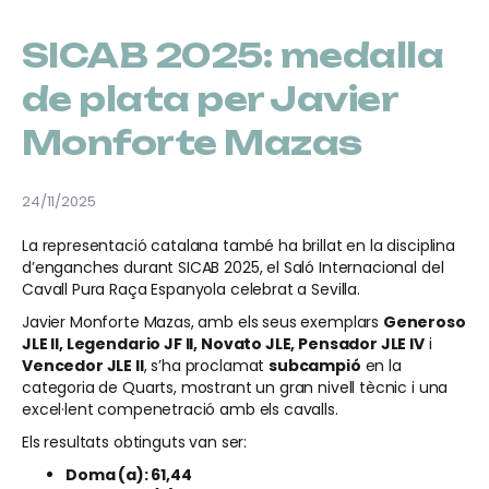
SICAB 2025: medalla
de plata per Javier
Monforte Mazas
24/11/2025
La representació catalana també ha brillat en la disciplina
d’enganches durant SICAB 2025, el Saló Internacional del
Cavall Pura Raça Espanyola celebrat a Sevilla.
Javier Monforte Mazas, amb els seus exemplars
Generoso
JLE II, Legendario JF II, Novato JLE, Pensador JLE IV
i
Vencedor JLE II
, s’ha proclamat
subcampió
en la
categoria de Quarts, mostrant un gran nivell tècnic i una
excel·lent compenetració amb els cavalls.
Els resultats obtinguts van ser:
Doma (a): 61,44