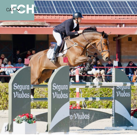
FCH
CAT