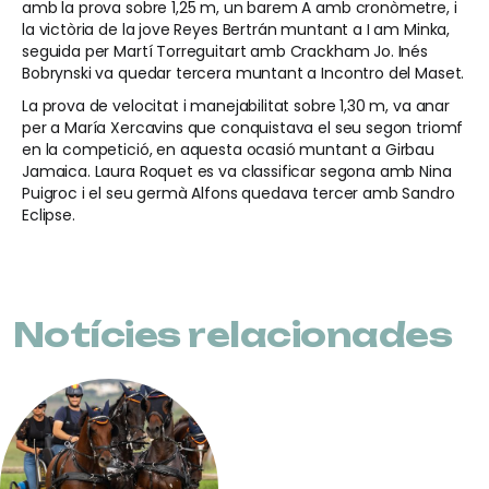
amb la prova sobre 1,25 m, un barem A amb cronòmetre, i
la victòria de la jove Reyes Bertrán muntant a I am Minka,
seguida per Martí Torreguitart amb Crackham Jo. Inés
Bobrynski va quedar tercera muntant a Incontro del Maset.
La prova de velocitat i manejabilitat sobre 1,30 m, va anar
per a María Xercavins que conquistava el seu segon triomf
en la competició, en aquesta ocasió muntant a Girbau
Jamaica. Laura Roquet es va classificar segona amb Nina
Puigroc i el seu germà Alfons quedava tercer amb Sandro
Eclipse.
Notícies relacionades