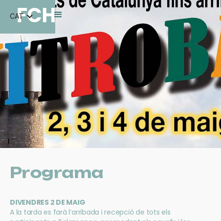
FCH
CAT
Programa
DIVENDRES 2 DE MAIG
A la tarda es farà l’arribada i recepció de tots els