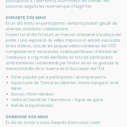
participants a Talamanca, acomodant els cavalls i les
persones segons les reserves que s’hagin fet.
DISSABTE 3 DE MAIG
És un dia festiu on participants i visitants podran gaudir de
diverses activitats i celebracions:
Durant tot el dia hi haurà un mercat artesanal a la plaça del
poble. I una exposició de selles d’època on estarà exposada,
entre d’altres, una de les poques selles catalanes del 1700
completament restaurada, cedida pel Museu d’Història de
Catalunya. A mig matí desfilada de tots els participants
amb banderes i estendards per l’indret on es va guanyar la
darrera batalla de la Guerra de la Successió del 1714.
Dinar popular per a participants i acompanyants.
Espectacle de “Doma en Llibertat i Posta Húngara” amb
Miron
Bococi i Florin Harabor
Visita al Castell de Talamanca. • Sopar de gal·la.
Ball de la Equitrobada.
DIUMENGE 4 DE MAIG
És dia de tornar a casa. Després d’esmorzar cada