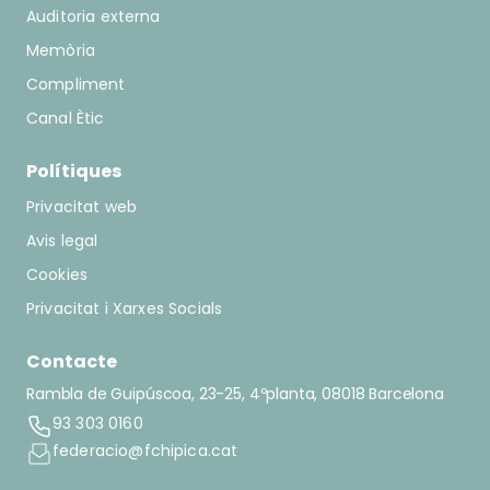
Auditoria externa
Memòria
Compliment
Canal Ètic
Polítiques
Privacitat web
Avis legal
Cookies
Privacitat i Xarxes Socials
Contacte
Rambla de Guipúscoa, 23-25, 4ºplanta, 08018 Barcelona
93 303 0160
federacio@fchipica.cat