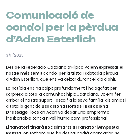
Comunicació de
condol per la pèrdua
d’Adan Esterlich
3/11/2025
Des de la Federació Catalana d’Hípica volem expressar el
nostre més sentit condol per la trista i sobtada pèrdua
d’Adan Esterlich, que ens va deixar durant el dia d’ahir.
La notícia ens ha colpit profundament i ha agafat per
sorpresa a tota la comunitat hípicа catalana. Volem fer
arribar el nostre suport i escalf a la seva família, als amics i
a tota la gent de
Barcelona Horses
i
Barcelona
Dressage
, llocs on Adan va deixar una empremta
inesborrable tant a nivell humà com professional.
El
tanatori tindrà lloc dimarts al Tanatori Amposta -
Remsa
, on tothom que ho desitgi podrà acomiadar-se