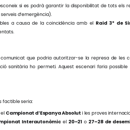
sconeix si es podrà garantir la disponibilitat de tots els 
 serveis d’emergència).
ables a causa de la coincidència amb el
Raid 3* de Si
entats.
 comunicat que podria autoritzar-se la represa de les 
ció sanitària ho permeti. Aquest escenari faria possible
s factible seria:
 el
Campionat d’Espanya Absolut
i les proves internaci
mpionat Interautonòmic
el
20–21
o
27–28 de desem