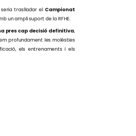
seria traslladar el
Campionat
amb un ampli suport de la RFHE.
ha pres cap decisió definitiva
,
em profundament les molèsties
icació, els entrenaments i els