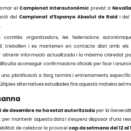
jornar el
Campionat Interautonòmic
previst a
Novall
ació del
Campionat d’Espanya Absolut de Raid
i de
.
comitès organitzadors, les federacions autonòmiqu
FHE treballen i es mantenen en contacte diari amb els
tenir informació actualitzada i la màxima claredat possib
ificulta aconseguir confirmacions oficials per fixar i anunci
una planificació a llarg termini i entrenaments específi
últiples alternatives estudiades fins aquesta mateixa setm
usanna
 6 de desembre
no ha estat autoritzada
per la Generali
nt per mantenir aquesta data i s’espera disposar d’una resol
sibilitat de celebrar la prova el
cap de setmana del 12 al