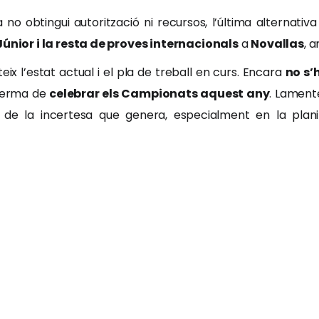
o obtingui autorització ni recursos, l’última alternativa 
Júnior i la resta de proves internacionals
a
Novallas
, 
ix l’estat actual i el pla de treball en curs. Encara
no s’
 ferma de
celebrar els Campionats aquest any
. Lament
de la incertesa que genera, especialment en la planif