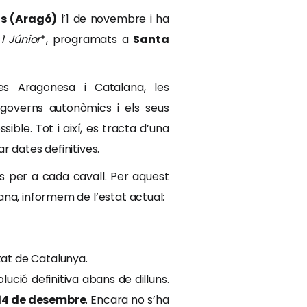
as (Aragó)
l’1 de novembre i ha
l
1 Júnior
*, programats a
Santa
es Aragonesa i Catalana, les
 governs autonòmics i els seus
le. Tot i així, es tracta d’una
ar dates definitives.
cs per a cada cavall. Per aquest
ana, informem de l’estat actual:
tat de Catalunya.
ució definitiva abans de dilluns.
 14 de desembre
. Encara no s’ha