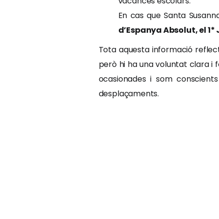
vacances escolars.
En cas que Santa Susanna n
d’Espanya Absolut, el 1* 
Tota aquesta informació reflecte
però hi ha una voluntat clara i
ocasionades i som conscients 
desplaçaments.