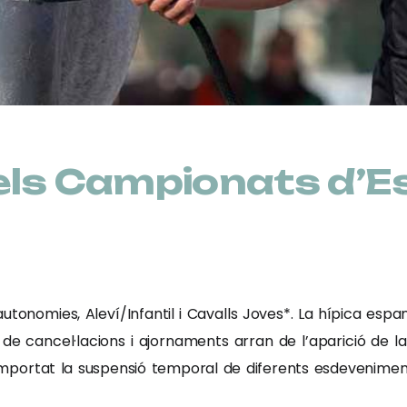
dels Campionats d’
autonomies, Aleví/Infantil i Cavalls Joves*. La hípica esp
e cancel·lacions i ajornaments arran de l’aparició de l
omportat la suspensió temporal de diferents esdevenimen