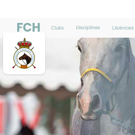
FCH
Disciplines
Clubs
Llicències