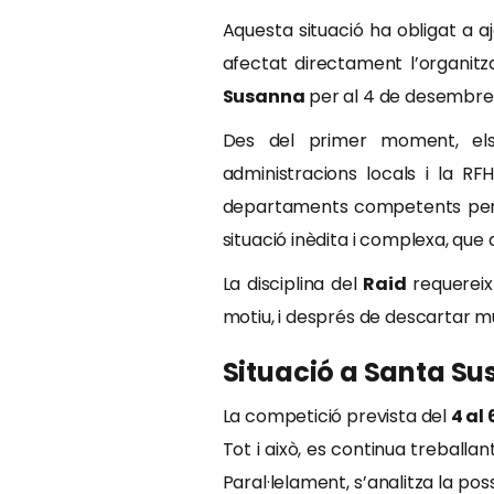
Aquesta situació ha obligat a a
afectat directament l’organitz
Susanna
per al 4 de desembre
Des del primer moment, els 
administracions locals i la R
departaments competents per ob
situació inèdita i complexa, que d
La disciplina del
Raid
requereix 
motiu, i després de descartar m
Situació a Santa S
La competició prevista del
4 al
Tot i això, es continua treballa
Paral·lelament, s’analitza la pos