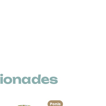
cionades
Ponis