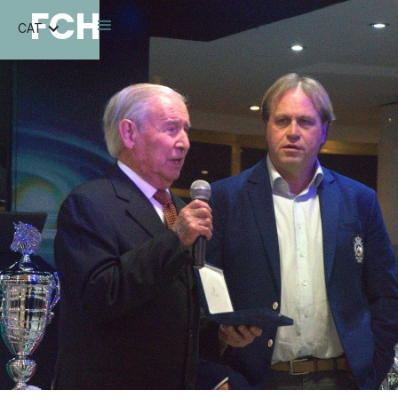
FCH
CAT