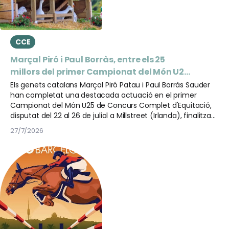
CCE
Marçal Piró i Paul Borràs, entre els 25
millors del primer Campionat del Món U25
de Concurs Complet
Els genets catalans Marçal Piró Patau i Paul Borràs Sauder
han completat una destacada actuació en el primer
Campionat del Món U25 de Concurs Complet d'Equitació,
disputat del 22 al 26 de juliol a Millstreet (Irlanda), finalitzant
tots dos entre els 25 millors classificats d'aquesta primera
27/7/2026
edició del campionat.