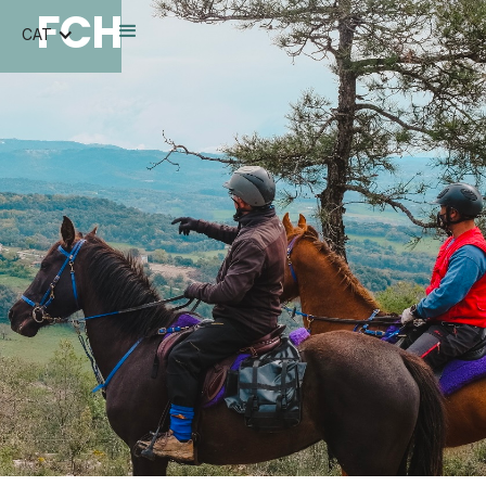
FCH
CAT