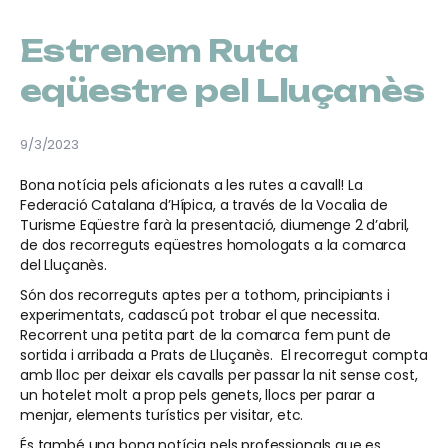
Estrenem Ruta
eqüestre pel Lluçanès
9/3/2023
Bona notícia pels aficionats a les rutes a cavall! La
Federació Catalana d’Hípica, a través de la Vocalia de
Turisme Eqüestre farà la presentació, diumenge 2 d’abril,
de dos recorreguts eqüestres homologats a la comarca
del Lluçanès.
Són dos recorreguts aptes per a tothom, principiants i
experimentats, cadascú pot trobar el que necessita.
Recorrent una petita part de la comarca fem punt de
sortida i arribada a Prats de Lluçanès. El recorregut compta
amb lloc per deixar els cavalls per passar la nit sense cost,
un hotelet molt a prop pels genets, llocs per parar a
menjar, elements turístics per visitar, etc.
És també una bona notícia pels professionals que es