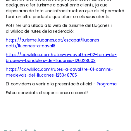
dediquen a fer turisme a cavall amb clients, ja que
disposaran de tota una infraestructura que els hi permetrà
tenir un altre producte que oferir en els seus clients.
Pots fer una ullada a la web de turisme del Lluçanès i
al wikiloc de rutes de la Federació:
https://turisme.llucanes.cat/escapat/llucanes-
actiu/llucanes-a-cavall/
https://ca.wikiloc.com/rutes-a-cavall/re-02-terra-de-
bruixes-i-bandolers-del-llucanes-126028003
https://ca.wikiloc.com/rutes-a-cavall/re-01-camins-
medievals-del-llucanes-125348705
Et convidem a venir a la presentació oficial -
Programa
Esteu convidats al sopar si aneu a cavall!