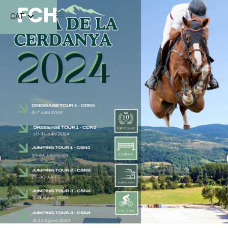
FCH
CAT