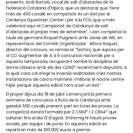
presents Jordi Bortoló, vocal de salt d'obstacles de la
Federació Catalana d'Hípica, que va destacar que “tenir
més de 450 cavalls en competició és un èxit per al
Cerdanya Equestrian Center i per a la FCH, que a més
celebrarà aquí el Campionat de Catalunya de salt
d'obstacles el proper mes de setembre”, i van completar la
taula els germans Roquet Puigneró amb Javier de Wit, en
representació del Comitè Organitzador. Alfons Roquet,
director del concurs, va remarcar “l'esforç que suposa per
al CO augmentar de 4 a 9 concursos nacionals per a
aquesta temporada, recuperant també la disciplina de
doma clàssica amb els dos CDN3* recentment disputats, a
la qual cosa cal afegir la inversió realitzades a les nostres
instal·lacions de cara a mantenir i millorar el nostre centre
hípic perquè aquesta edició torni a ser un èxit.”
El proper dijous dia 18 de juliol començarà la primera
setmana de concursos a Ruta de la Cerdanya amb
gairebé 500 cavalls prenent part en totes les proves. La
competició estarà formada per 2 CSN3* i 2 CSN4* que
saltaran fins el dia 13 d'agost. Entremig hi haurà proves
socials, per equips i de ponis. En aquesta edició es
repartiran més de 100.000 euros a premis.