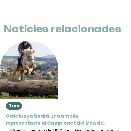
Notícies relacionades
Trec
Catalunya tindrà una àmplia
representació al Campionat del Món de
TREC 2026
La Direcció Tècnica de TREC de la Reial Federació Hípica