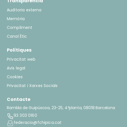
Transparència
Auditoria externa
Memòria
Compliment
Canal Ètic
Polítiques
Privacitat web
Avis legal
Cookies
Privacitat i Xarxes Socials
Contacte
Rambla de Guipúscoa, 23-25, 4ºplanta, 08018 Barcelona
93 303 0160
federacio@fchipica.cat